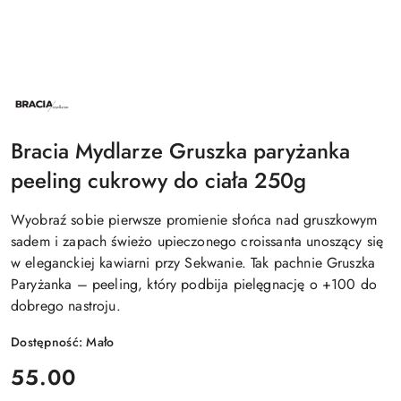
NAZWA
PRODUCENTA:
BRACIA
MYDLARZE
Bracia Mydlarze Gruszka paryżanka
peeling cukrowy do ciała 250g
Wyobraź sobie pierwsze promienie słońca nad gruszkowym
sadem i zapach świeżo upieczonego croissanta unoszący się
w eleganckiej kawiarni przy Sekwanie. Tak pachnie Gruszka
Paryżanka – peeling, który podbija pielęgnację o +100 do
dobrego nastroju.
Dostępność:
Mało
cena:
55.00