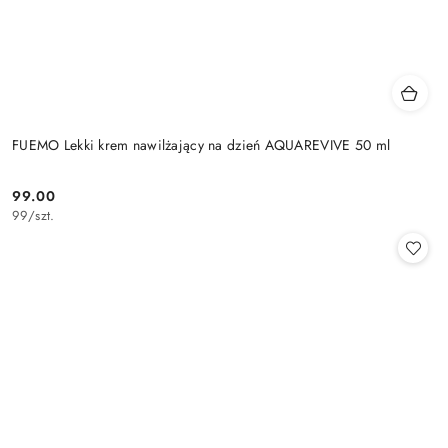
FUEMO Lekki krem nawilżający na dzień AQUAREVIVE 50 ml
99.00
Cena:
99
/
szt.