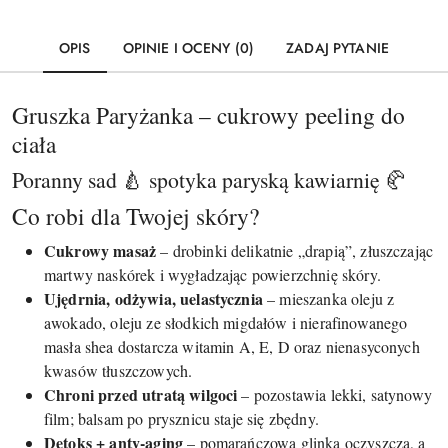
OPIS
OPINIE I OCENY (0)
ZADAJ PYTANIE
Gruszka Paryżanka – cukrowy peeling do
ciała
Poranny sad 🍐 spotyka paryską kawiarnię 🥐
Co robi dla Twojej skóry?
Cukrowy masaż
– drobinki delikatnie „drapią”, złuszczając
martwy naskórek i wygładzając powierzchnię skóry.
Ujędrnia, odżywia, uelastycznia
– mieszanka oleju z
awokado, oleju ze słodkich migdałów i nierafinowanego
masła shea dostarcza witamin A, E, D oraz nienasyconych
kwasów tłuszczowych.
Chroni przed utratą wilgoci
– pozostawia lekki, satynowy
film; balsam po prysznicu staje się zbędny.
Detoks + anty-aging
– pomarańczowa glinka oczyszcza, a