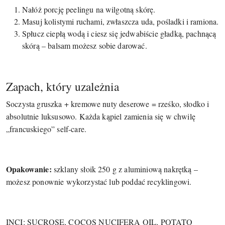
Nałóż porcję peelingu na wilgotną skórę.
Masuj kolistymi ruchami, zwłaszcza uda, pośladki i ramiona.
Spłucz ciepłą wodą i ciesz się jedwabiście gładką, pachnącą
skórą – balsam możesz sobie darować.
Zapach, który uzależnia
Soczysta gruszka + kremowe nuty deserowe = rześko, słodko i
absolutnie luksusowo. Każda kąpiel zamienia się w chwilę
„francuskiego” self-care.
Opakowanie:
szklany słoik 250 g z aluminiową nakrętką –
możesz ponownie wykorzystać lub poddać recyklingowi.
INCI: SUCROSE, COCOS NUCIFERA OIL, POTATO