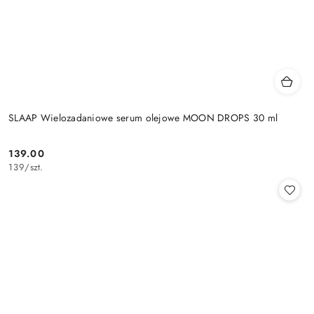
SLAAP Wielozadaniowe serum olejowe MOON DROPS 30 ml
139.00
Cena:
139
/
szt.