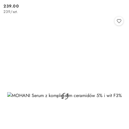
239.00
Cena:
239
/
szt.