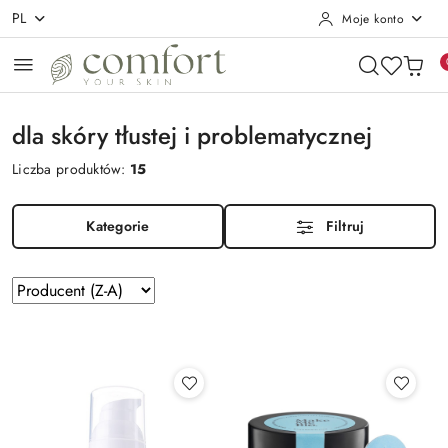
PL
Moje konto
Przejdź do treści głównej
Przejdź do wyszukiwarki
Przejdź do moje konto
Przejdź do menu głównego
Przejdź do stopki
dla skóry tłustej i problematycznej
Liczba produktów:
15
Kategorie
Filtruj
Zastosowano
Sortuj
według
sortowanie:
Producent
(Z-
A).