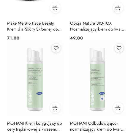
Make Me Bio Face Beauty
Opcja Natura BIO-TOX
Krem dla Skóry Skłonnej do
Normalizujący krem do twarzy
Wyprysków 60ml
z kwasem hialuronowym 50
71.00
49.00
Cena:
Cena:
ml
MOHANI Krem korygujący do
MOHANI Odbudowująco-
cery trądzikowej z kwasem
normalizujący krem do twarzy