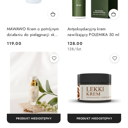
MAWAWO Krem o potrójnym
Antyoksydacyjny krem
działaniu do pielęgnacji skóry
nawilżający POLEMIKA 50 ml
mieszanej 50 ml
119.00
128.00
Cena:
Cena:
128
/
Szt.
PRODUKT NIEDOSTĘPNY
PRODUKT NIEDOSTĘPNY