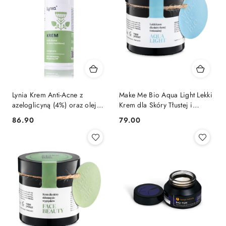
Lynia Krem Anti-Acne z
Make Me Bio Aqua Light Lekki
azeloglicyną (4%) oraz olejem
Krem dla Skóry Tłustej i
konopnym 50 ml
Mieszanej 60ml
86.90
79.00
Cena:
Cena: