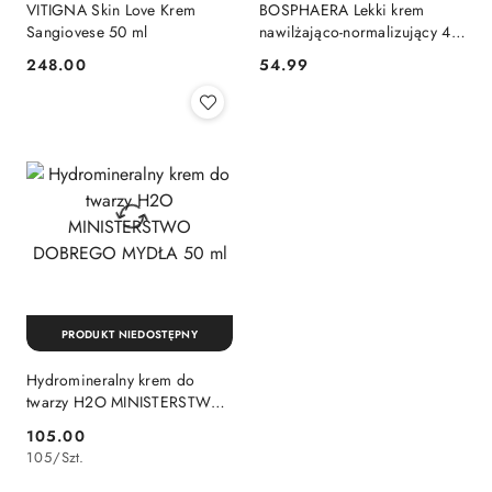
VITIGNA Skin Love Krem
BOSPHAERA Lekki krem
Sangiovese 50 ml
nawilżająco-normalizujący 40
g
248.00
54.99
Cena:
Cena:
PRODUKT NIEDOSTĘPNY
Hydromineralny krem do
twarzy H2O MINISTERSTWO
DOBREGO MYDŁA 50 ml
105.00
Cena:
105
/
Szt.