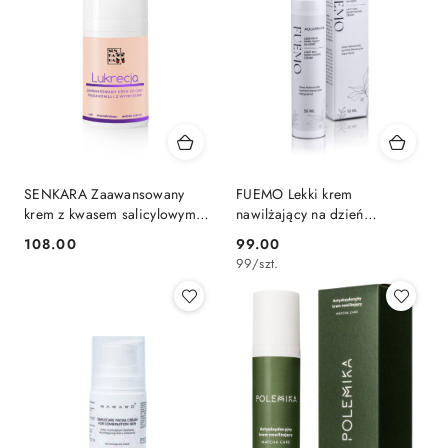
SENKARA Zaawansowany
FUEMO Lekki krem
krem z kwasem salicylowym
nawilżający na dzień
LUKRECJA 30 g
AQUAREVIVE 50 ml
108.00
99.00
Cena:
Cena:
99
/
szt.