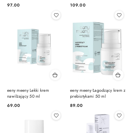
azelainowym 5%, kwasem
z Kompleksem ceramidów
97.00
109.00
Cena:
Cena:
pirogronowym 1% i kwasem
2%, Niacynamidem i
salicylowym 1%
Glukonianem cynku 50 ml
eeny meeny Lekki krem
eeny meeny Łagodzący krem z
nawilżający 50 ml
prebiotykami 50 ml
69.00
89.00
Cena:
Cena: