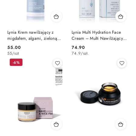
Lynia Krem nawilżający z
Lynia Multi Hydration Face
migdałem, algami, zieloną
Cream – Multi Nawilżający
herbatą oraz prawoślazem 50
Krem do Twarzy 50 ml
55.00
74.90
Cena:
Cena:
ml
55
/
szt
74.9
/
szt.
-6%