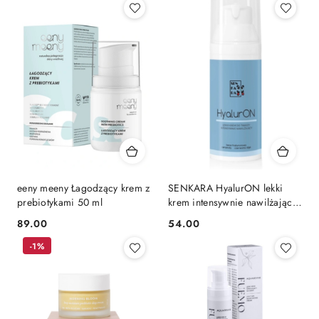
eeny meeny Łagodzący krem z
SENKARA HyalurON lekki
prebiotykami 50 ml
krem intensywnie nawilżający
50ml
89.00
54.00
Cena:
Cena:
-1%