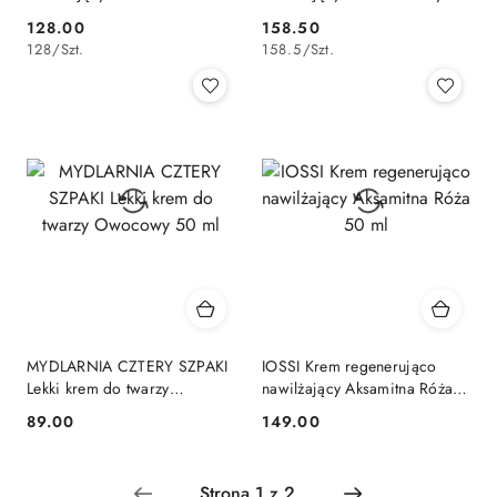
suchej 50 ml
128.00
158.50
Cena:
Cena:
128
/
Szt.
158.5
/
Szt.
MYDLARNIA CZTERY SZPAKI
IOSSI Krem regenerująco
Lekki krem do twarzy
nawilżający Aksamitna Róża
Owocowy 50 ml
50 ml
89.00
149.00
Cena:
Cena: