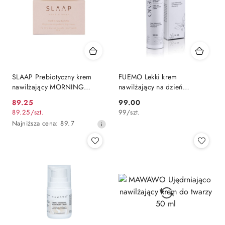
SLAAP Prebiotyczny krem
FUEMO Lekki krem
nawilżający MORNING
nawilżający na dzień
BLOOM 50 ml
AQUAREVIVE 50 ml
89.25
99.00
Cena
Cena:
89.25
/
szt.
99
/
szt.
promocyjna:
Najniższa
Najniższa cena:
89.7
cena
z
30
dni
przed
obniżką