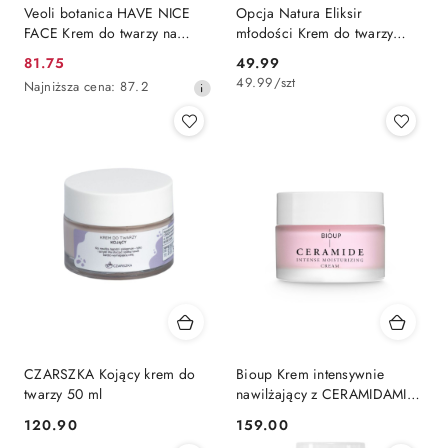
Veoli botanica HAVE NICE
Opcja Natura Eliksir
FACE Krem do twarzy na
młodości Krem do twarzy
dzień dogłębnie
pozbawionej blasku z
81.75
49.99
Cena
Cena:
nawadniający 50 ml
koenzymem Q10
49.99
/
szt
Najniższa
Najniższa cena:
87.2
promocyjna:
cena
z
30
dni
przed
obniżką
CZARSZKA Kojący krem do
Bioup Krem intensywnie
twarzy 50 ml
nawilżający z CERAMIDAMI
50 ml
120.90
159.00
Cena:
Cena: