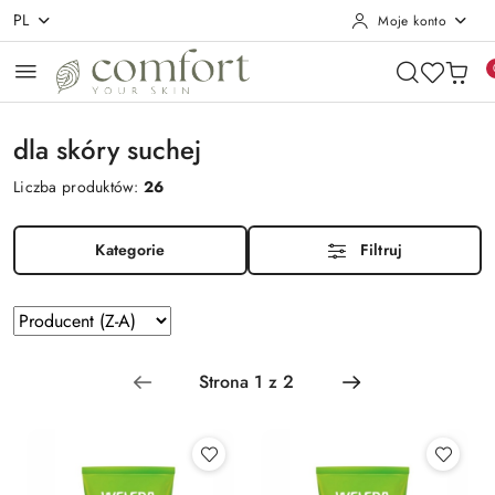
PL
Moje konto
Przejdź do treści głównej
Przejdź do wyszukiwarki
Przejdź do moje konto
Przejdź do menu głównego
Przejdź do stopki
dla skóry suchej
Liczba produktów:
26
Kategorie
Filtruj
Zastosowano
Sortuj
według
sortowanie:
Producent
(Z-
A).