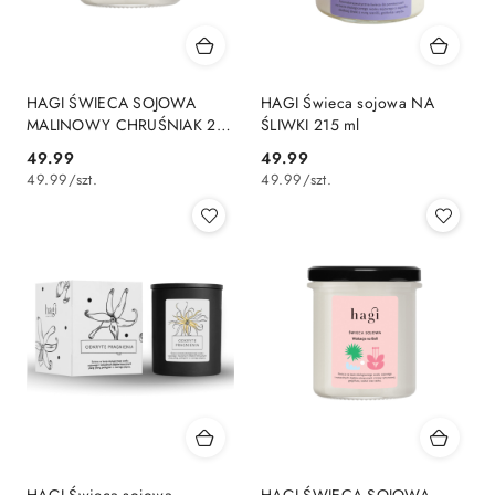
HAGI ŚWIECA SOJOWA
HAGI Świeca sojowa NA
MALINOWY CHRUŚNIAK 215
ŚLIWKI 215 ml
ml
49.99
49.99
Cena:
Cena:
49.99
/
szt.
49.99
/
szt.