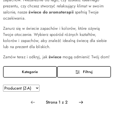
prezentu, czy chcesz stworzyć relaksujący klimat w swoim
salonie, nasze
świece do aromaterapii
spełnią Twoje
oczekiwania.
Zanurz się w świecie zapachów i kolorów, które ożywią
Twoje otoczenie. Wybierz spośród różnych kształtów,
kolorów i zapachów, aby znaleźć idealną świecę dla siebie
lub na prezent dla bliskich.
Zamów teraz i odkryj, jak
świece
mogą odmienić Twój dom!
Kategorie
Filtruj
Zastosowano
Sortuj
według
sortowanie:
Producent
(Z-
A).