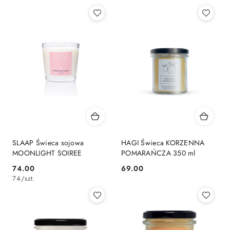
Cena:
Cena:
SLAAP Świeca sojowa
HAGI Świeca KORZENNA
MOONLIGHT SOIREE
POMARAŃCZA 350 ml
74.00
69.00
Cena:
Cena:
74
/
szt.