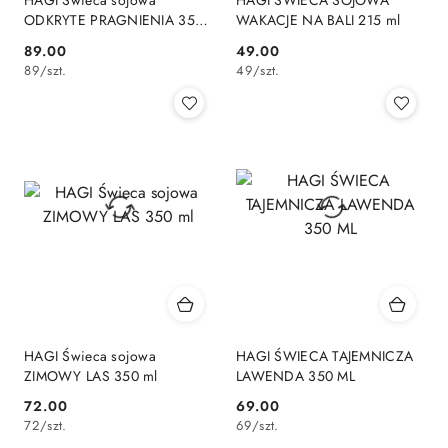
HAGI Świeca sojowa
HAGI ŚWIECA SOJOWA
ODKRYTE PRAGNIENIA 350
WAKACJE NA BALI 215 ml
ml
89.00
49.00
Cena:
Cena:
89
/
szt.
49
/
szt.
HAGI Świeca sojowa
HAGI ŚWIECA TAJEMNICZA
ZIMOWY LAS 350 ml
LAWENDA 350 ML
72.00
69.00
Cena:
Cena:
72
/
szt.
69
/
szt.