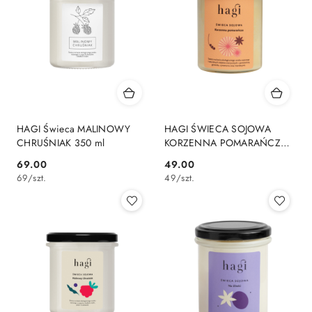
HAGI Świeca MALINOWY
HAGI ŚWIECA SOJOWA
CHRUŚNIAK 350 ml
KORZENNA POMARAŃCZA
215 ml
69.00
49.00
Cena:
Cena:
69
/
szt.
49
/
szt.