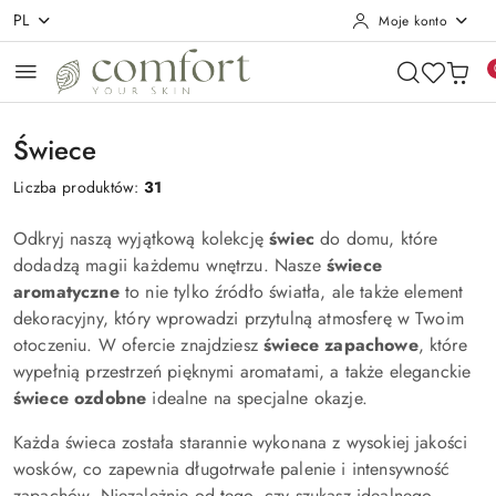
PL
Moje konto
Przejdź do treści głównej
Przejdź do wyszukiwarki
Przejdź do moje konto
Przejdź do menu głównego
Przejdź do stopki
Świece
Liczba produktów:
31
Odkryj naszą wyjątkową kolekcję
świec
do domu, które
dodadzą magii każdemu wnętrzu. Nasze
świece
aromatyczne
to nie tylko źródło światła, ale także element
dekoracyjny, który wprowadzi przytulną atmosferę w Twoim
otoczeniu. W ofercie znajdziesz
świece zapachowe
, które
wypełnią przestrzeń pięknymi aromatami, a także eleganckie
świece ozdobne
idealne na specjalne okazje.
Każda świeca została starannie wykonana z wysokiej jakości
wosków, co zapewnia długotrwałe palenie i intensywność
zapachów. Niezależnie od tego, czy szukasz idealnego