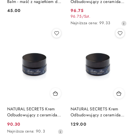
Balm - maść z nagietkiem do
Odbudowujący z ceramidami
cery podrażnionej 50 ml
- Better Skin 50 ml
45.00
96.75
Cena:
Cena
96.75
/
Szt.
promocyjna:
Najniższa
Najniższa cena:
99.33
cena
z
30
dni
przed
obniżką
NATURAL SECRETS Krem
NATURAL SECRETS Krem
Odbudowujący z ceramidami
Odbudowujący z ceramidami
- Better Skin 50 ml
- Better Skin 50 ml
90.30
129.00
Cena
Cena:
Najniższa
Najniższa cena:
90.3