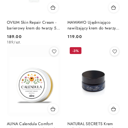
OVIUM Skin Repair Cream -
MAWAWO Ujędrniająco
barierowy krem do twarzy 50
nawilżający krem do twarzy
ml
50 ml
189.00
119.00
Cena:
Cena:
189
/
szt.
-3%
AUNA Calendula Comfort
NATURAL SECRETS Krem