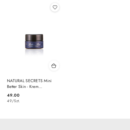
promocyjna:
cena
z
30
dni
przed
obniżką
NATURAL SECRETS Mini
Better Skin - Krem
Odbudowujący 15 ml
49.00
Cena:
49
/
Szt.