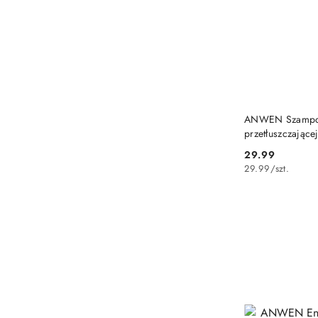
ANWEN Szampon
przetłuszczają
I BERGAMOTKA
29.99
Cena:
29.99
/
szt.