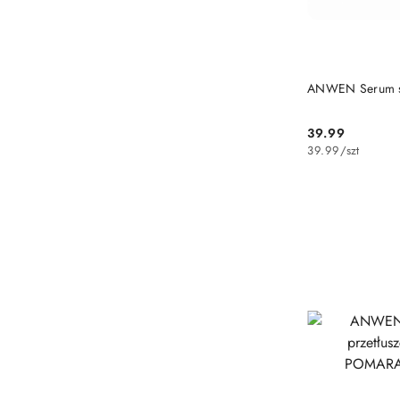
ANWEN Serum s
39.99
Cena:
39.99
/
szt