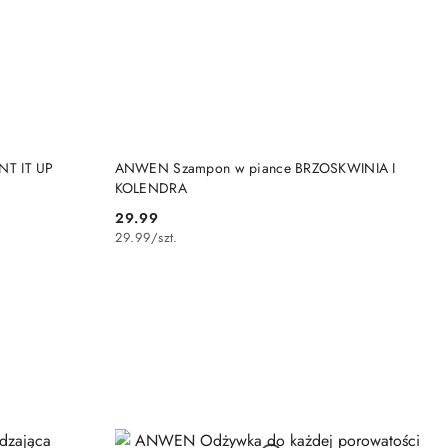
DO KOSZYKA
NT IT UP
ANWEN Szampon w piance BRZOSKWINIA I
KOLENDRA
29.99
Cena:
29.99
/
szt.