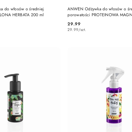
DO KOSZYKA
DO KOSZYKA
 do włosów o średniej
ANWEN Odżywka do włosów o śre
ELONA HERBATA 200 ml
porowatości PROTEINOWA MAGN
29.99
Cena:
29.99
/
szt.