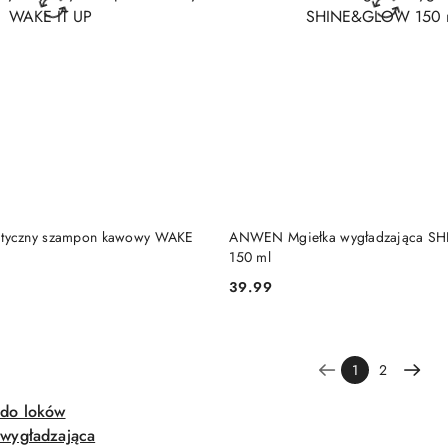
DUKT NIEDOSTĘPNY
PRODUKT NIEDOSTĘP
yczny szampon kawowy WAKE
ANWEN Mgiełka wygładzająca 
150 ml
39.99
Cena:
1
2
do loków
wygładzająca