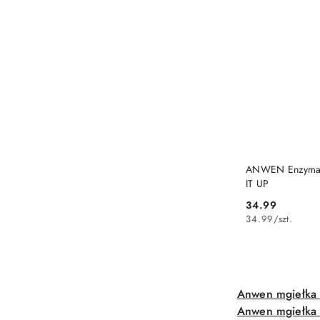
PRO
ANWEN Enzymat
IT UP
34.99
Cena:
34.99
/
szt.
Anwen mgiełka 
Anwen mgiełka 