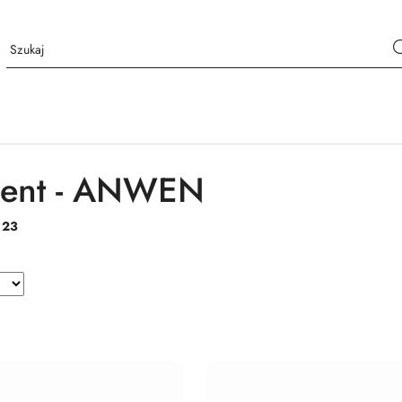
cent - ANWEN
:
23