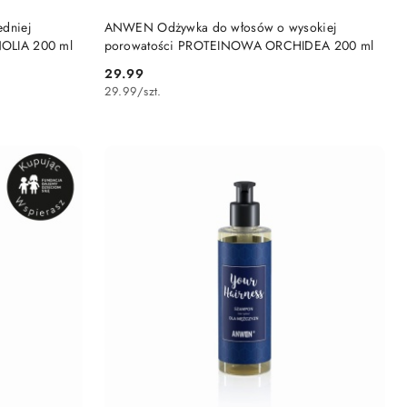
DO KOSZYKA
dniej
ANWEN Odżywka do włosów o wysokiej
OLIA 200 ml
porowatości PROTEINOWA ORCHIDEA 200 ml
29.99
Cena:
29.99
/
szt.