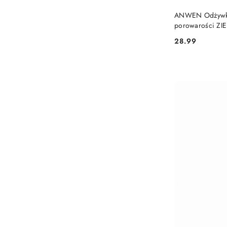
ANWEN Odżywka
porowarości ZI
28.99
Cena: