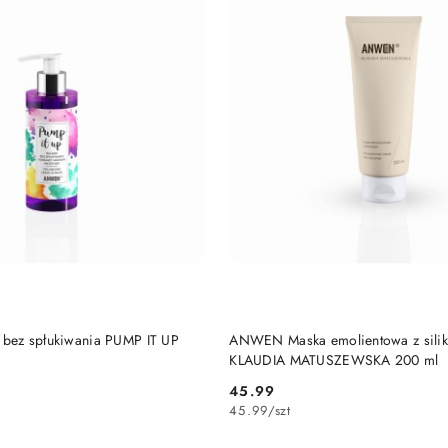
DO KOSZYKA
DO KOSZYKA
ez spłukiwania PUMP IT UP
ANWEN Maska emolientowa z sili
KLAUDIA MATUSZEWSKA 200 ml
45.99
Cena:
45.99
/
szt