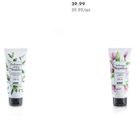
39.99
Cena:
39.99
/
szt.