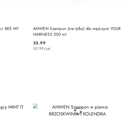
DO KOSZYKA
ci BEE MY
ANWEN Szampon (nie tylko) dla mężczyzn YOUR
HAIRNESS 200 ml
35.99
Cena:
35.99
/
szt.