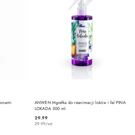
DO KOSZYKA
konami
ANWEN Mgiełka do reanimacji loków i fal PINA
LOKADA 300 ml
29.99
Cena:
29.99
/
szt