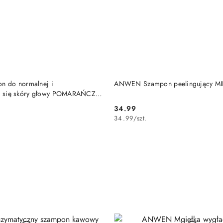
DO KOSZYKA
DO KOSZYKA
 do normalnej i
ANWEN Szampon peelingujący MI
cej się skóry głowy POMARAŃCZA
34.99
Cena:
34.99
/
szt.