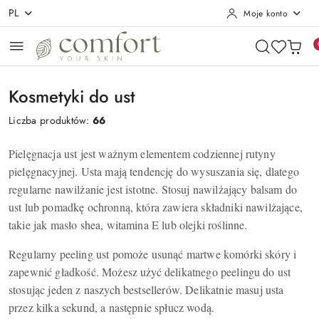
PL
Moje konto
Przejdź do treści głównej
Przejdź do wyszukiwarki
Przejdź do moje konto
Przejdź do menu głównego
Przejdź do stopki
Kosmetyki do ust
Liczba produktów:
66
Pielęgnacja ust jest ważnym elementem codziennej rutyny
pielęgnacyjnej. Usta mają tendencję do wysuszania się, dlatego
regularne nawilżanie jest istotne. Stosuj nawilżający balsam do
ust lub pomadkę ochronną, która zawiera składniki nawilżające,
takie jak masło shea, witamina E lub olejki roślinne.
Regularny peeling ust pomoże usunąć martwe komórki skóry i
zapewnić gładkość. Możesz użyć delikatnego peelingu do ust
stosując jeden z naszych bestsellerów. Delikatnie masuj usta
przez kilka sekund, a następnie spłucz wodą.