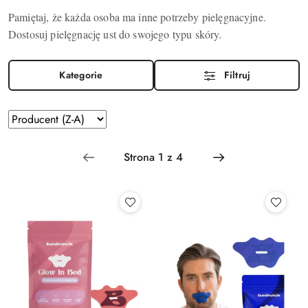
Pamiętaj, że każda osoba ma inne potrzeby pielęgnacyjne.
Dostosuj pielęgnację ust do swojego typu skóry.
Kategorie
Filtruj
Zastosowano
Sortuj
według
sortowanie:
Producent
(Z-
A).