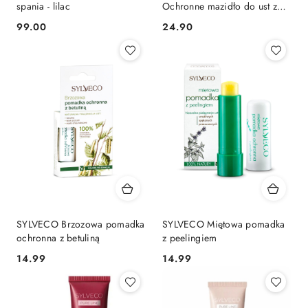
spania - lilac
Ochronne mazidło do ust z
żurawiną
99.00
24.90
Cena:
Cena:
SYLVECO Brzozowa pomadka
SYLVECO Miętowa pomadka
ochronna z betuliną
z peelingiem
14.99
14.99
Cena:
Cena: