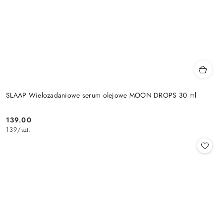
SLAAP Wielozadaniowe serum olejowe MOON DROPS 30 ml
139.00
Cena:
139
/
szt.