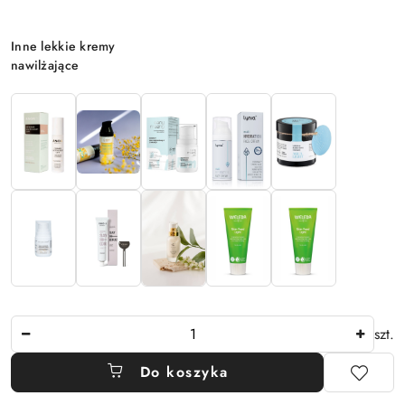
Wariant
Inne lekkie kremy
nawilżające
Ilość
szt.
Do koszyka