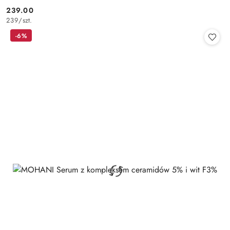
239.00
Cena:
239
/
szt.
-6%