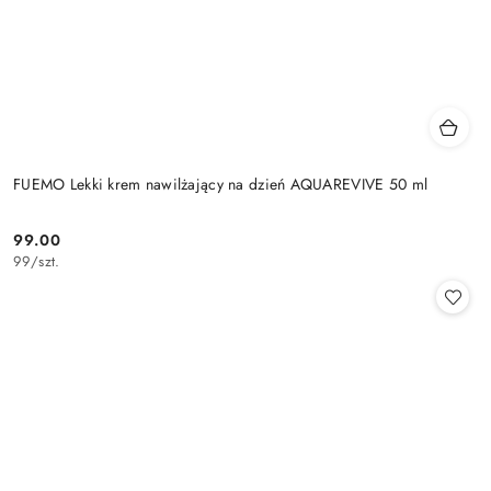
FUEMO Lekki krem nawilżający na dzień AQUAREVIVE 50 ml
99.00
Cena:
99
/
szt.