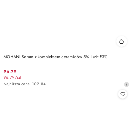
MOHANI Serum z kompleksem ceramidów 5% i wit F3%
96.79
Cena
96.79
/
szt.
promocyjna:
Najniższa
Najniższa cena:
102.84
cena
z
30
dni
przed
obniżką