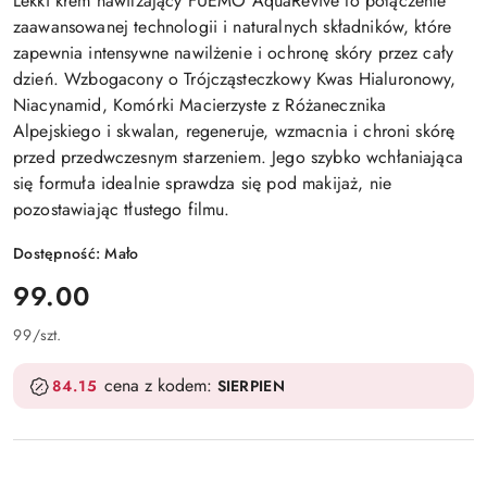
Lekki krem nawilżający FUEMO AquaRevive to połączenie
zaawansowanej technologii i naturalnych składników, które
zapewnia intensywne nawilżenie i ochronę skóry przez cały
dzień. Wzbogacony o Trójcząsteczkowy Kwas Hialuronowy,
Niacynamid, Komórki Macierzyste z Różanecznika
Alpejskiego i skwalan, regeneruje, wzmacnia i chroni skórę
przed przedwczesnym starzeniem. Jego szybko wchłaniająca
się formuła idealnie sprawdza się pod makijaż, nie
pozostawiając tłustego filmu.
Dostępność:
Mało
cena:
99.00
99
/
szt.
cena z kodem:
84.15
SIERPIEN