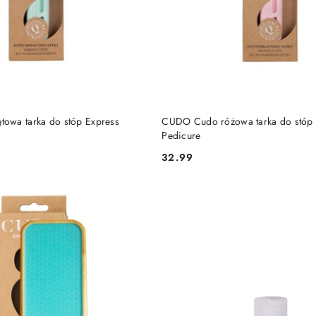
DO KOSZYKA
DO KOSZYKA
owa tarka do stóp Express
CUDO Cudo różowa tarka do stóp 
Pedicure
32.99
Cena: