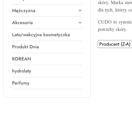
skóry.
Marka staw
dla tych, którzy c
Mężczyzna
CUDO to synonim 
Akcesoria
potrzeby skóry.
Lato/wakcyjna kosmetyczka
Zastosowano
Sortuj
Produkt Dnia
według
sortowanie:
Producent
KOREAN
(Z-
hydrolaty
A).
Perfumy