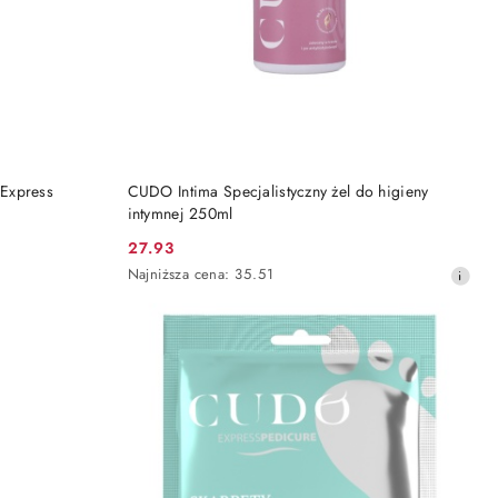
DO KOSZYKA
Express
CUDO Intima Specjalistyczny żel do higieny
intymnej 250ml
27.93
Cena
Najniższa
Najniższa cena:
35.51
promocyjna:
cena
z
30
dni
przed
obniżką