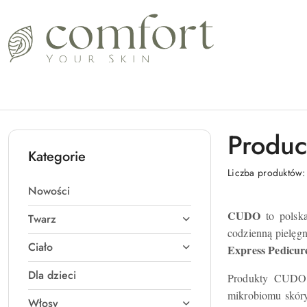
Przejdź do treści głównej
Przejdź do wyszukiwarki
Przejdź do moje konto
Przejdź do menu głównego
Przejdź do stopki
Produc
Kategorie
Liczba produktów
Nowości
CUDO
to polska
Twarz
codzienną pielęgn
Ciało
Express Pedicur
Dla dzieci
Produkty CUDO c
mikrobiomu skóry
Włosy