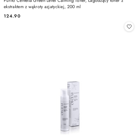
Purito Centella Green Level Calming Toner, Łagodzący toner z
ekstraktem z wąkroty azjatyckiej, 200 ml
124.90
Cena: