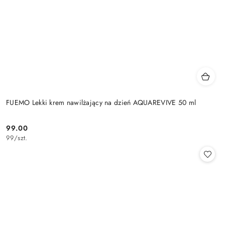
FUEMO Lekki krem nawilżający na dzień AQUAREVIVE 50 ml
99.00
Cena:
99
/
szt.