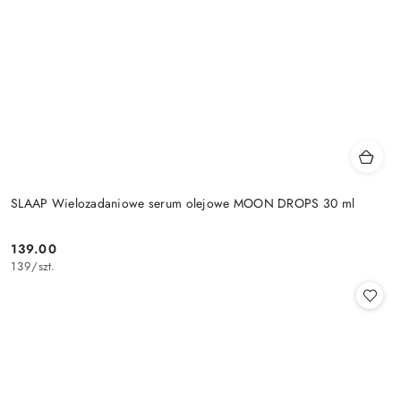
SLAAP Wielozadaniowe serum olejowe MOON DROPS 30 ml
139.00
Cena:
139
/
szt.