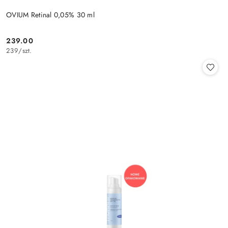
OVIUM Retinal 0,05% 30 ml
239.00
Cena:
239
/
szt.