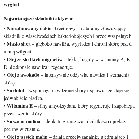
wygląd
.
Najważniejsze składniki aktywne
Nierafinowany cukier trzcinowy
•
– naturalny złuszczający
składnik o właściwościach bakteriobójczych i przeciwzapalnych.
Masło shea
•
– głęboko nawilża, wygładza i chroni skórę przed
utratą wilgoci.
Olej ze słodkich migdałów
•
– lekki, bogaty w witaminy A, B i
D, doskonale nawilża i regeneruje.
Olej z awokado
•
– intensywnie odżywia, nawilża i wzmacnia
skórę.
Sorbitol
•
– wspomaga nawilżenie skóry i sprawia, że staje się
jedwabiście gładka.
Witamina E
•
– silny antyoksydant, który regeneruje i zapobiega
przesuszeniu skóry.
Suszona malina
•
– delikatnie złuszcza i dodatkowo upiększa
peeling wizualnie.
Olej z pestek malin
•
– działa przeciwzapalnie, ujędrniająco i