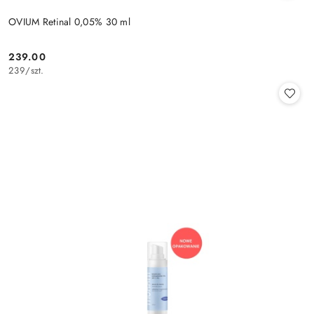
OVIUM Retinal 0,05% 30 ml
239.00
Cena:
239
/
szt.