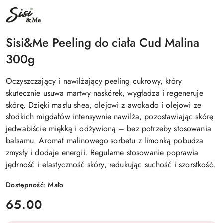
NAZWA
PRODUCENTA:
SISI&ME
Sisi&Me Peeling do ciała Cud Malina
300g
Oczyszczający i nawilżający peeling cukrowy, który
skutecznie usuwa martwy naskórek, wygładza i regeneruje
skórę. Dzięki masłu shea, olejowi z awokado i olejowi ze
słodkich migdałów intensywnie nawilża, pozostawiając skórę
jedwabiście miękką i odżywioną – bez potrzeby stosowania
balsamu. Aromat malinowego sorbetu z limonką pobudza
zmysły i dodaje energii. Regularne stosowanie poprawia
jędrność i elastyczność skóry, redukując suchość i szorstkość.
Dostępność:
Mało
cena:
65.00