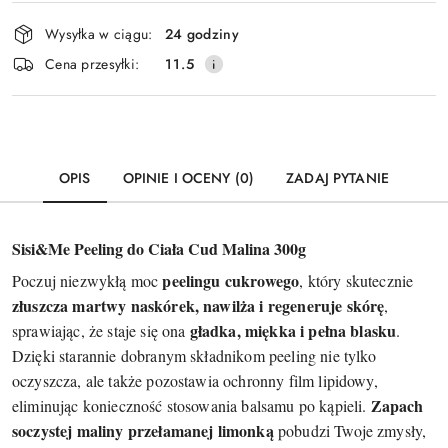
Dostępność
Wysyłka w ciągu:
24 godziny
i
Wyślij
Cena przesyłki:
11.5
dostawa
OPIS
OPINIE I OCENY (0)
ZADAJ PYTANIE
Sisi&Me Peeling do Ciała Cud Malina 300g
peelingu cukrowego
Poczuj niezwykłą moc
, który skutecznie
złuszcza martwy naskórek, nawilża i regeneruje skórę
,
gładka, miękka i pełna blasku
sprawiając, że staje się ona
.
Dzięki starannie dobranym składnikom peeling nie tylko
oczyszcza, ale także pozostawia ochronny film lipidowy,
Zapach
eliminując konieczność stosowania balsamu po kąpieli.
soczystej maliny przełamanej limonką
pobudzi Twoje zmysły,