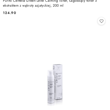
Purito Centella Green Level Calming Toner, Łagodzący toner z
ekstraktem z wąkroty azjatyckiej, 200 ml
124.90
Cena: