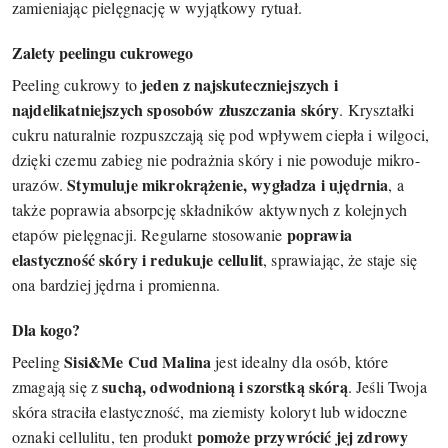
zamieniając pielęgnację w wyjątkowy rytuał.
Zalety peelingu cukrowego
jeden z najskuteczniejszych i
Peeling cukrowy to
najdelikatniejszych sposobów złuszczania skóry
. Kryształki
cukru naturalnie rozpuszczają się pod wpływem ciepła i wilgoci,
dzięki czemu zabieg nie podrażnia skóry i nie powoduje mikro-
Stymuluje mikrokrążenie, wygładza i ujędrnia
urazów.
, a
także poprawia absorpcję składników aktywnych z kolejnych
poprawia
etapów pielęgnacji. Regularne stosowanie
elastyczność skóry i redukuje cellulit
, sprawiając, że staje się
ona bardziej jędrna i promienna.
Dla kogo?
Sisi&Me Cud Malina
Peeling
jest idealny dla osób, które
suchą, odwodnioną i szorstką skórą
zmagają się z
. Jeśli Twoja
skóra straciła elastyczność, ma ziemisty koloryt lub widoczne
pomoże przywrócić jej zdrowy
oznaki cellulitu, ten produkt