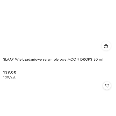
SLAAP Wielozadaniowe serum olejowe MOON DROPS 30 ml
139.00
Cena:
139
/
szt.