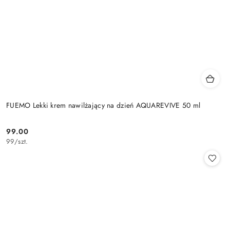
FUEMO Lekki krem nawilżający na dzień AQUAREVIVE 50 ml
99.00
Cena:
99
/
szt.