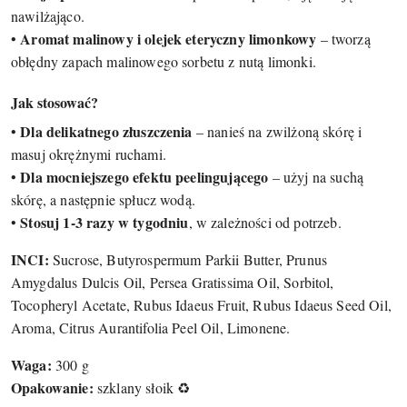
nawilżająco.
Aromat malinowy i olejek eteryczny limonkowy
•
– tworzą
obłędny zapach malinowego sorbetu z nutą limonki.
Jak stosować?
Dla delikatnego złuszczenia
•
– nanieś na zwilżoną skórę i
masuj okrężnymi ruchami.
Dla mocniejszego efektu peelingującego
•
– użyj na suchą
skórę, a następnie spłucz wodą.
Stosuj 1-3 razy w tygodniu
•
, w zależności od potrzeb.
INCI:
Sucrose, Butyrospermum Parkii Butter, Prunus
Amygdalus Dulcis Oil, Persea Gratissima Oil, Sorbitol,
Tocopheryl Acetate, Rubus Idaeus Fruit, Rubus Idaeus Seed Oil,
Aroma, Citrus Aurantifolia Peel Oil, Limonene.
Waga:
300 g
Opakowanie:
szklany słoik ♻️