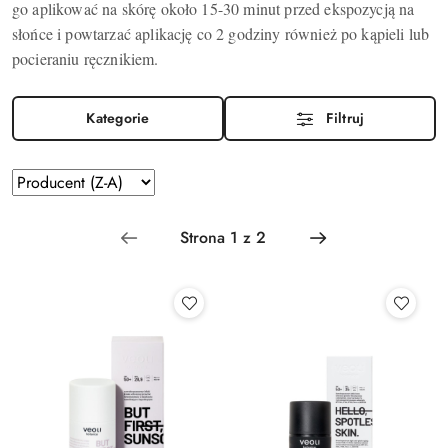
go aplikować na skórę około 15-30 minut przed ekspozycją na
słońce i powtarzać aplikację co 2 godziny również po kąpieli lub
pocieraniu ręcznikiem.
Kategorie
Filtruj
Zastosowano
Sortuj
według
sortowanie:
Producent
(Z-
A).