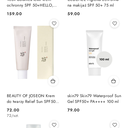
ochronny SPF 50+HELLO,
na makijaż SPF 50+ 75 ml
LIFTED SKIN
159.00
59.00
Cena:
Cena:
BEAUTY OF JOSEON Krem
skin79 Skin79 Waterproof Sun
do twarzy Relief Sun SPF50+,
Gel SPF50+ PA++++ 100 ml
PA++++ 50 ml
72.00
79.00
Cena:
Cena:
72
/
szt.