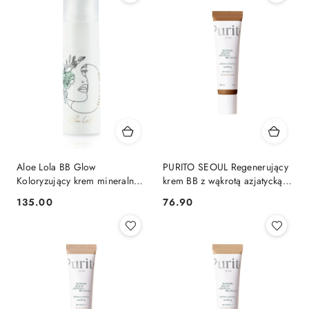
Aloe Lola BB Glow
PURITO SEOUL Regenerujący
Koloryzujący krem mineralny z
krem BB z wąkrotą azjatycką
aloesem 30 ml
SPF 30 PA+++, 30 ml
135.00
76.90
Cena:
Cena:
Caramel Beige