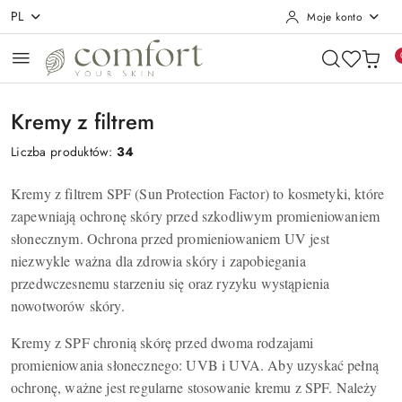
PL
Moje konto
Przejdź do treści głównej
Przejdź do wyszukiwarki
Przejdź do moje konto
Przejdź do menu głównego
Przejdź do stopki
Kremy z filtrem
Liczba produktów:
34
Kremy z filtrem SPF (Sun Protection Factor) to kosmetyki, które
zapewniają ochronę skóry przed szkodliwym promieniowaniem
słonecznym. Ochrona przed promieniowaniem UV jest
niezwykle ważna dla zdrowia skóry i zapobiegania
przedwczesnemu starzeniu się oraz ryzyku wystąpienia
nowotworów skóry.
Kremy z SPF chronią skórę przed dwoma rodzajami
promieniowania słonecznego: UVB i UVA. Aby uzyskać pełną
ochronę, ważne jest regularne stosowanie kremu z SPF. Należy