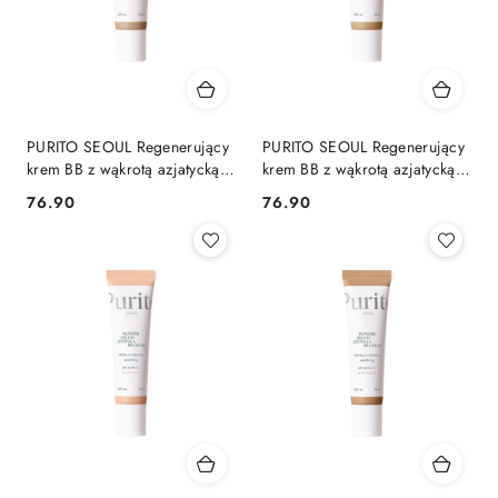
PURITO SEOUL Regenerujący
PURITO SEOUL Regenerujący
krem BB z wąkrotą azjatycką
krem BB z wąkrotą azjatycką
SPF 30 PA+++, 30 ml Light
SPF 30 PA+++, 30 ml
76.90
76.90
Cena:
Cena:
Beige
NATURAL BEIGE