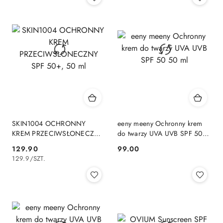
SKIN1004 OCHRONNY
eeny meeny Ochronny krem
KREM PRZECIWSŁONECZNY
do twarzy UVA UVB SPF 50
SPF 50+, 50 ml
50 ml
129.90
99.00
Cena:
Cena:
129.9
/
SZT.