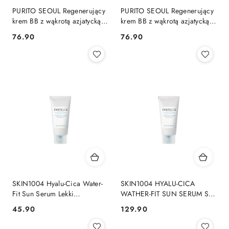
PURITO SEOUL Regenerujący
PURITO SEOUL Regenerujący
krem BB z wąkrotą azjatycką
krem BB z wąkrotą azjatycką
SPF 30 PA+++, 30 ml ROSE
SPF 30 PA+++, 30 ml SAND
76.90
76.90
Cena:
Cena:
IVORY
BEIGE
SKIN1004 Hyalu-Cica Water-
SKIN1004 HYALU-CICA
Fit Sun Serum Lekki
WATHER-FIT SUN SERUM SPF
nawilżający krem
50+ PA++++, 50 ml
45.90
129.90
Cena:
Cena:
przeciwsłoneczny SPF 50+
PA++++, 15 ml