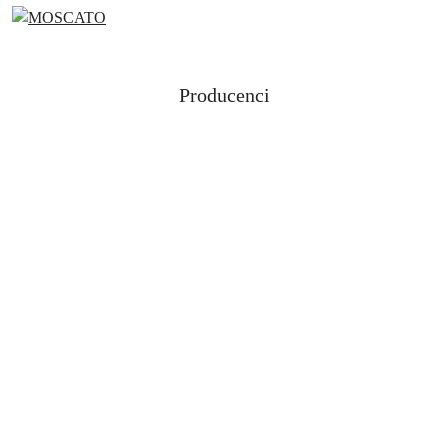
Producenci
Pomiń karuzelę producentów
Aloe Lola
ANWEN