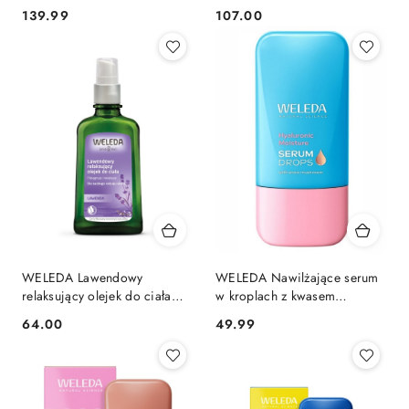
letnią i szarotką alpejską 30
letnią i szarotką alpejską 12 ml
139.99
107.00
Cena:
Cena:
ml
WELEDA Lawendowy
WELEDA Nawilżające serum
relaksujący olejek do ciała
w kroplach z kwasem
100 ml
hialuronowym 30 ml
64.00
49.99
Cena:
Cena: