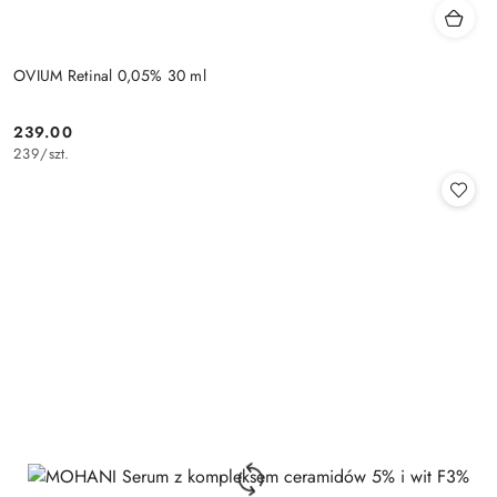
OVIUM Retinal 0,05% 30 ml
239.00
Cena:
239
/
szt.