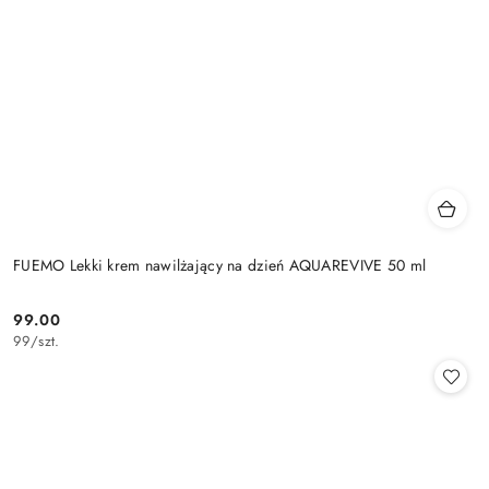
FUEMO Lekki krem nawilżający na dzień AQUAREVIVE 50 ml
99.00
Cena:
99
/
szt.