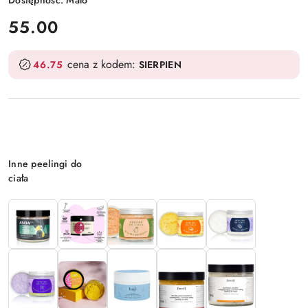
cena:
55.00
cena z kodem:
46.75
SIERPIEN
Wariant
Inne peelingi do
ciała