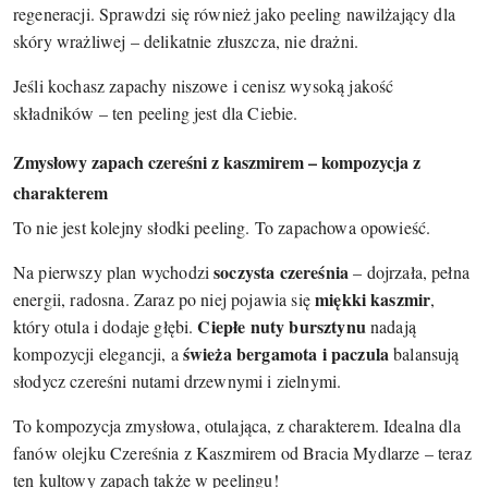
regeneracji. Sprawdzi się również jako peeling nawilżający dla
skóry wrażliwej – delikatnie złuszcza, nie drażni.
Jeśli kochasz zapachy niszowe i cenisz wysoką jakość
składników – ten peeling jest dla Ciebie.
Zmysłowy zapach czereśni z kaszmirem – kompozycja z
charakterem
To nie jest kolejny słodki peeling. To zapachowa opowieść.
soczysta czereśnia
Na pierwszy plan wychodzi
– dojrzała, pełna
miękki kaszmir
energii, radosna. Zaraz po niej pojawia się
,
Ciepłe nuty bursztynu
który otula i dodaje głębi.
nadają
świeża bergamota i paczula
kompozycji elegancji, a
balansują
słodycz czereśni nutami drzewnymi i zielnymi.
To kompozycja zmysłowa, otulająca, z charakterem. Idealna dla
fanów olejku Czereśnia z Kaszmirem od Bracia Mydlarze – teraz
ten kultowy zapach także w peelingu!