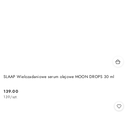
SLAAP Wielozadaniowe serum olejowe MOON DROPS 30 ml
139.00
Cena:
139
/
szt.