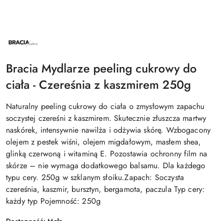
NAZWA
PRODUCENTA:
BRACIA
MYDLARZE
Bracia Mydlarze peeling cukrowy do
ciała - Czereśnia z kaszmirem 250g
Naturalny peeling cukrowy do ciała o zmysłowym zapachu
soczystej czereśni z kaszmirem. Skutecznie złuszcza martwy
naskórek, intensywnie nawilża i odżywia skórę. Wzbogacony
olejem z pestek wiśni, olejem migdałowym, masłem shea,
glinką czerwoną i witaminą E. Pozostawia ochronny film na
skórze – nie wymaga dodatkowego balsamu. Dla każdego
typu cery. 250g w szklanym słoiku.Zapach: Soczysta
czereśnia, kaszmir, bursztyn, bergamota, paczula Typ cery:
każdy typ Pojemność: 250g
Dostępność:
Mało