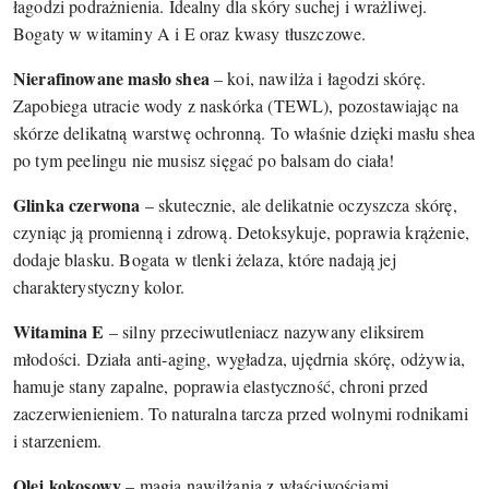
łagodzi podrażnienia. Idealny dla skóry suchej i wrażliwej.
Bogaty w witaminy A i E oraz kwasy tłuszczowe.
Nierafinowane masło shea
– koi, nawilża i łagodzi skórę.
Zapobiega utracie wody z naskórka (TEWL), pozostawiając na
skórze delikatną warstwę ochronną. To właśnie dzięki masłu shea
po tym peelingu nie musisz sięgać po balsam do ciała!
Glinka czerwona
– skutecznie, ale delikatnie oczyszcza skórę,
czyniąc ją promienną i zdrową. Detoksykuje, poprawia krążenie,
dodaje blasku. Bogata w tlenki żelaza, które nadają jej
charakterystyczny kolor.
Witamina E
– silny przeciwutleniacz nazywany eliksirem
młodości. Działa anti-aging, wygładza, ujędrnia skórę, odżywia,
hamuje stany zapalne, poprawia elastyczność, chroni przed
zaczerwienieniem. To naturalna tarcza przed wolnymi rodnikami
i starzeniem.
Olej kokosowy
– magia nawilżania z właściwościami