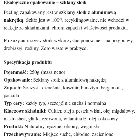
Ekologiczne opakowanie – szklany słoik
szklany słoik z aluminiową
Peeling zapakowany jest w
nakrętką
. Szkło jest w 100% recyklingowalne, nie wchodzi w
reakcje ze składnikami, chroni zapach i właściwości produktu.
Po zużyciu możesz słoik wykorzystać ponownie – na przyprawy,
drobiazgi, rośliny. Zero waste w praktyce.
Specyfikacja produktu
Pojemność:
250g (masa netto)
Opakowanie:
Szklany słoik z aluminiową nakrętką
Zapach:
Soczysta czereśnia, kaszmir, bursztyn, bergamota,
paczula
Typ cery:
każdy typ, szczególnie sucha i normalna
Kluczowe składniki:
Cukier, olej z pestek wiśni, olej migdałowy,
masło shea, glinka czerwona, witamina E, olej kokosowy
Produkt:
Naturalny, ręcznie robiony, wegański
Przechowywanie:
Miejsce suche, chłodne, zacienione