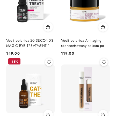
Veoli botanica 20 SECONDS
Veoli botanica Anti-aging
MAGIC EYE TREATMENT 15
skoncentrowany balsam pod
ml
oczy KEEP AN EYE ON IT 15
149.00
119.00
Cena:
Cena:
ml
-13%