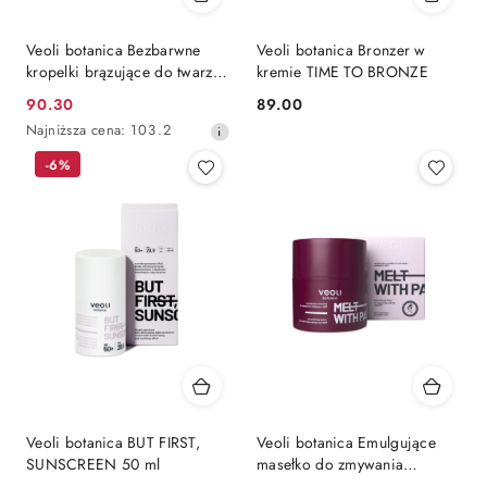
Veoli botanica Bezbarwne
Veoli botanica Bronzer w
kropelki brązujące do twarzy
kremie TIME TO BRONZE
CATCH THE SUN 30 ml
90.30
89.00
Cena
Cena:
Najniższa
Najniższa cena:
103.2
promocyjna:
cena
-6%
z
30
dni
przed
obniżką
Veoli botanica BUT FIRST,
Veoli botanica Emulgujące
SUNSCREEN 50 ml
masełko do zmywania
makijażu i SPF MELT WITH