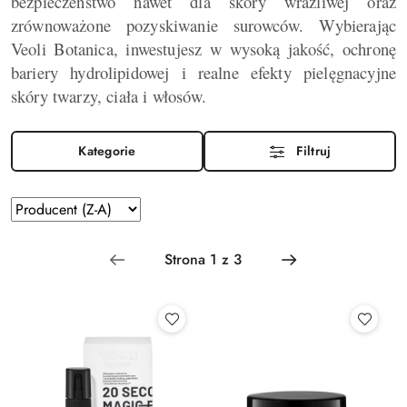
bezpieczeństwo nawet dla skóry wrażliwej oraz
zrównoważone pozyskiwanie surowców. Wybierając
Veoli Botanica, inwestujesz w wysoką jakość, ochronę
bariery hydrolipidowej i realne efekty pielęgnacyjne
skóry twarzy, ciała i włosów.
Kategorie
Filtruj
Zastosowano
Sortuj
według
sortowanie:
Producent
(Z-
A).