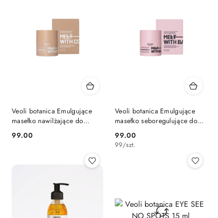
Veoli botanica Emulgujące
Veoli botanica Emulgujące
masełko nawilżające do
masełko seboregulujące do
zmywania makijażu i SPF do
zmywania makijażu i SPF do
99.00
99.00
Cena:
Cena:
skóry suchej i odwodnionej
skóry z niedoskonałościami
99
/
szt.
MELT WITH COMFORT
MELT WITH BALANCE 40 g