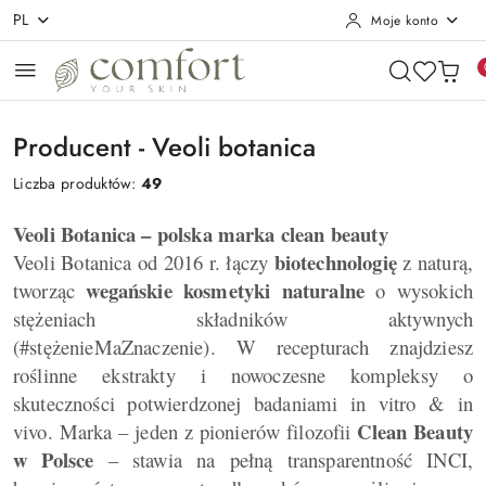
PL
Moje konto
Przejdź do treści głównej
Przejdź do wyszukiwarki
Przejdź do moje konto
Przejdź do menu głównego
Przejdź do stopki
Producent - Veoli botanica
Liczba produktów:
49
Veoli Botanica – polska marka clean beauty
biotechnologię
Veoli Botanica od 2016 r. łączy
z naturą,
wegańskie kosmetyki naturalne
tworząc
o wysokich
stężeniach składników aktywnych
(#stężenieMaZnaczenie). W recepturach znajdziesz
roślinne ekstrakty i nowoczesne kompleksy o
skuteczności potwierdzonej badaniami in vitro & in
Clean Beauty
vivo. Marka – jeden z pionierów filozofii
w Polsce
– stawia na pełną transparentność INCI,