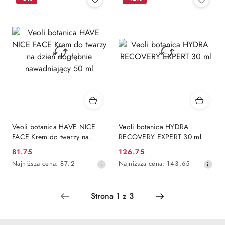
Veoli botanica HAVE NICE
Veoli botanica HYDRA
FACE Krem do twarzy na
RECOVERY EXPERT 30 ml
dzień dogłębnie
81.75
126.75
Cena
Cena
nawadniający 50 ml
Najniższa
Najniższa
Najniższa cena:
87.2
Najniższa cena:
143.65
promocyjna:
promocyjna:
cena
cena
z
z
30
30
dni
dni
przed
przed
obniżką
obniżką