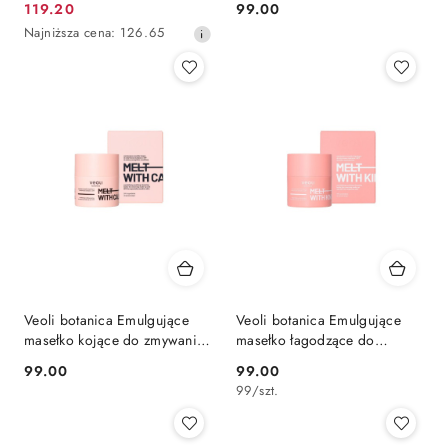
119.20
99.00
Cena
Cena:
PASSION 40 g
Najniższa
Najniższa cena:
126.65
promocyjna:
cena
z
30
dni
przed
obniżką
Veoli botanica Emulgujące
Veoli botanica Emulgujące
masełko kojące do zmywania
masełko łagodzące do
makijażu i SPF do skóry
zmywania makijażu i SPF do
99.00
99.00
Cena:
Cena:
szczególnie wrażliwej MELT
skóry naczyniowej MELT
99
/
szt.
WITH CALMNESS
WITH KINDNESS