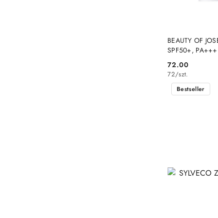
BEAUTY OF JOSE
SPF50+, PA+++
72.00
Cena:
72
/
szt.
Bestseller