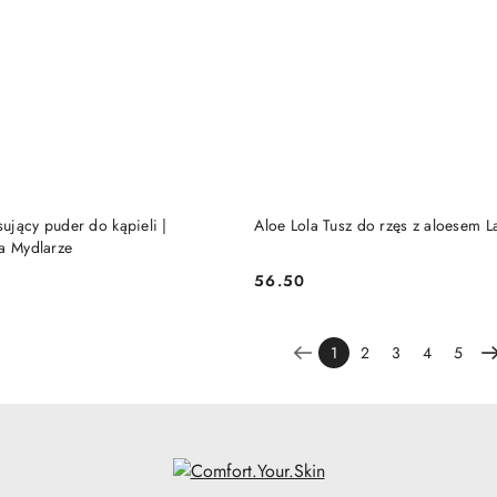
DO KOSZYKA
DO KOSZYKA
sujący puder do kąpieli |
Aloe Lola Tusz do rzęs z aloesem L
ia Mydlarze
56.50
Cena:
1
2
3
4
5