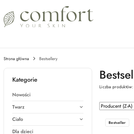
Przejdź do treści głównej
Przejdź do wyszukiwarki
Przejdź do moje konto
Przejdź do menu głównego
Przejdź do stopki
Strona główna
Bestsellery
Bestsel
Kategorie
Liczba produktów
Nowości
Zastosowano
Sortuj
Twarz
według
sortowanie:
Ciało
Producent
Bestseller
(Z-
Dla dzieci
A).