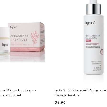
DO KOSZYKA
DO KOSZYKA
 nawilżająco-łagodząca z
Lynia Tonik żelowy Anti-Aging z eks
ptydami 50 ml
Centella Asiatica
54.90
Cena: