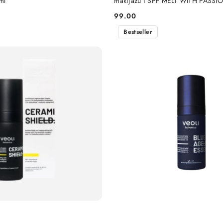
ml
makijażu i SPF MELT WITH PASSI
99.00
Cena:
Bestseller