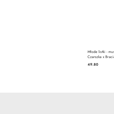
Młode listki - mu
Czarszka x Brac
49.80
Cena: