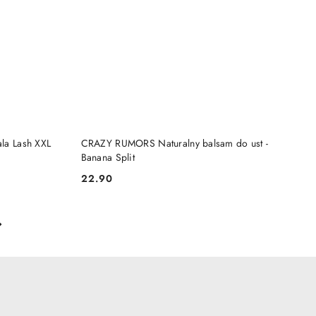
DO KOSZYKA
ala Lash XXL
CRAZY RUMORS Naturalny balsam do ust -
Banana Split
22.90
Cena: