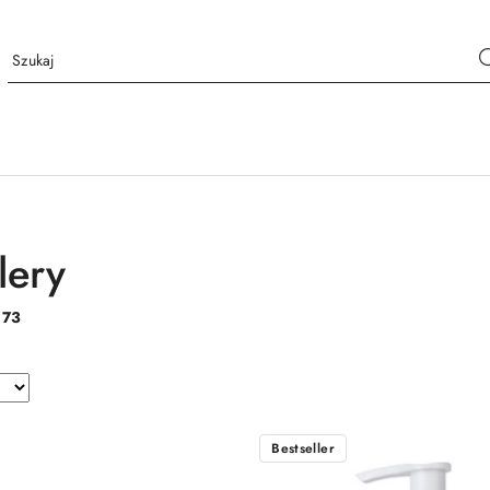
lery
:
73
Bestseller