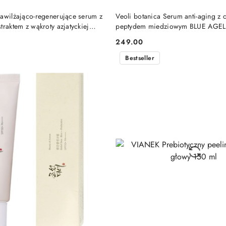
DO KOSZYKA
DO KOSZYKA
Nawilżająco-regenerujące serum z
Veoli botanica Serum anti-aging z 
traktem z wąkroty azjatyckiej
peptydem miedziowym BLUE AGE
LD 30 ml
ESSENCE 30 ml
249.00
Cena:
Bestseller