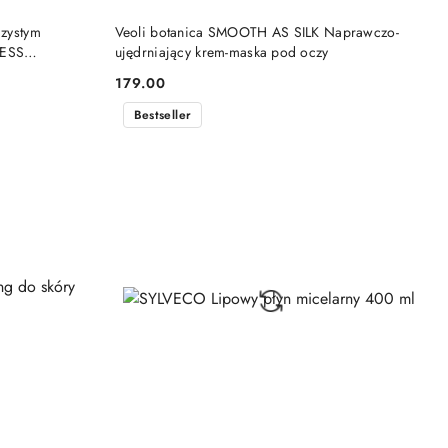
DO KOSZYKA
czystym
Veoli botanica SMOOTH AS SILK Naprawczo-
LESS
ujędrniający krem-maska pod oczy
179.00
Cena:
Bestseller