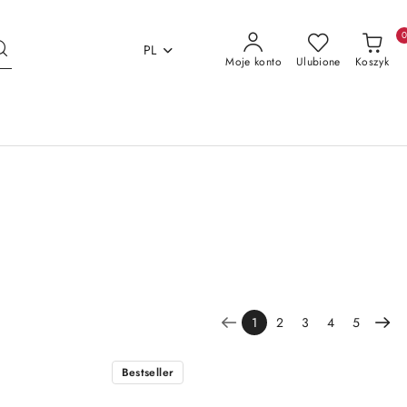
PL
Moje konto
Ulubione
Koszyk
1
2
3
4
5
Bestseller