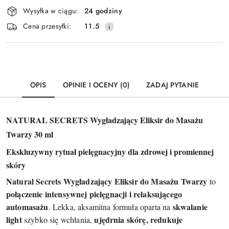
Dostępność
Wysyłka w ciągu:
24 godziny
i
Wyślij
Cena przesyłki:
11.5
dostawa
OPIS
OPINIE I OCENY (0)
ZADAJ PYTANIE
NATURAL SECRETS Wygładzający Eliksir do Masażu
Twarzy 30 ml
Ekskluzywny rytuał pielęgnacyjny dla zdrowej i promiennej
skóry
Natural Secrets Wygładzający Eliksir do Masażu Twarzy
to
połączenie intensywnej pielęgnacji i relaksującego
automasażu
skwalanie
. Lekka, aksamitna formuła oparta na
light
ujędrnia skórę, redukuje
szybko się wchłania,