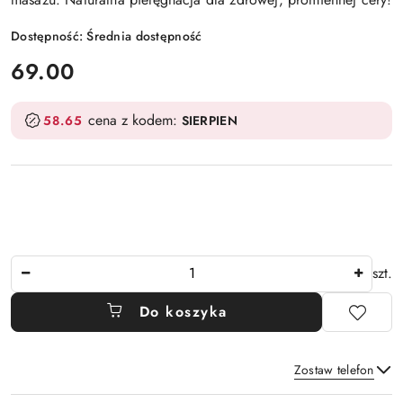
Dostępność:
Średnia dostępność
cena:
69.00
cena z kodem:
58.65
SIERPIEN
Ilość
szt.
Do koszyka
Zostaw telefon