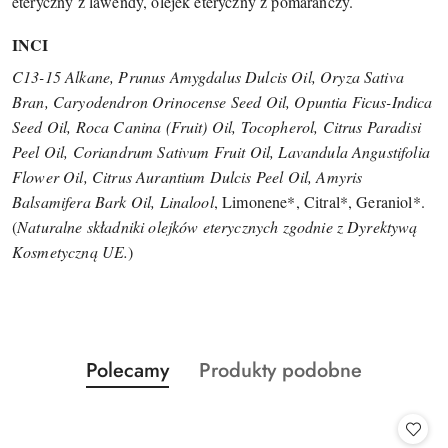
eteryczny z lawendy, olejek eteryczny z pomarańczy.
INCI
C13-15 Alkane, Prunus Amygdalus Dulcis Oil, Oryza Sativa
Bran, Caryodendron Orinocense Seed Oil, Opuntia Ficus-Indica
Seed Oil, Roca Canina (Fruit) Oil, Tocopherol, Citrus Paradisi
Peel Oil, Coriandrum Sativum Fruit Oil, Lavandula Angustifolia
Flower Oil, Citrus Aurantium Dulcis Peel Oil, Amyris
Balsamifera Bark Oil, Linalool
, Limonene*, Citral*, Geraniol*.
(
Naturalne składniki olejków eterycznych zgodnie z Dyrektywą
Kosmetyczną UE.
)
Produkty
Produkty
Polecamy
Produkty podobne
Pomiń karuzelę produktów
o
o
statusie:
statusie: