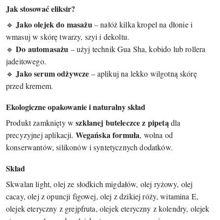
Jak stosować eliksir?
Jako olejek do masażu
🔹
– nałóż kilka kropel na dłonie i
wmasuj w skórę twarzy, szyi i dekoltu.
Do automasażu
🔹
– użyj technik Gua Sha, kobido lub rollera
jadeitowego.
Jako serum odżywcze
🔹
– aplikuj na lekko wilgotną skórę
przed kremem.
Ekologiczne opakowanie i naturalny skład
szklanej buteleczce z pipetą
Produkt zamknięty w
dla
Wegańska formuła
precyzyjnej aplikacji.
, wolna od
konserwantów, silikonów i syntetycznych dodatków.
Skład
Skwalan light, olej ze słodkich migdałów, olej ryżowy, olej
cacay, olej z opuncji figowej, olej z dzikiej róży, witamina E,
olejek eteryczny z grejpfruta, olejek eteryczny z kolendry, olejek