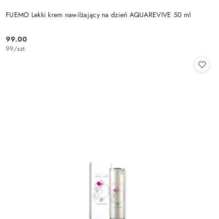
FUEMO Lekki krem nawilżający na dzień AQUAREVIVE 50 ml
99.00
Cena:
99
/
szt.