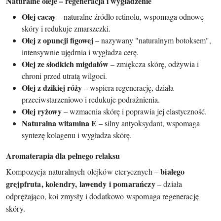
Naturalne oleje – regeneracja i wygładzenie
Olej cacay
– naturalne źródło retinolu, wspomaga odnowę
skóry i redukuje zmarszczki.
Olej z opuncji figowej
– nazywany "naturalnym botoksem",
intensywnie ujędrnia i wygładza cerę.
Olej ze słodkich migdałów
– zmiękcza skórę, odżywia i
chroni przed utratą wilgoci.
Olej z dzikiej róży
– wspiera regenerację, działa
przeciwstarzeniowo i redukuje podrażnienia.
Olej ryżowy
– wzmacnia skórę i poprawia jej elastyczność.
Naturalna witamina E
– silny antyoksydant, wspomaga
syntezę kolagenu i wygładza skórę.
Aromaterapia dla pełnego relaksu
białego
Kompozycja naturalnych olejków eterycznych –
grejpfruta, kolendry, lawendy i pomarańczy
– działa
odprężająco, koi zmysły i dodatkowo wspomaga regenerację
skóry.