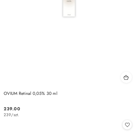
OVIUM Retinal 0,05% 30 ml
239.00
Cena:
239
/
szt.