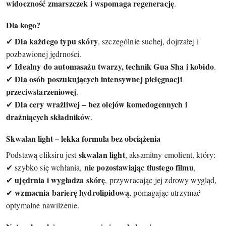
widoczność zmarszczek i wspomaga regenerację
.
Dla kogo?
Dla każdego typu skóry
✔
, szczególnie suchej, dojrzałej i
pozbawionej jędrności.
Idealny do automasażu twarzy, technik Gua Sha i kobido
✔
.
Dla osób poszukujących intensywnej pielęgnacji
✔
przeciwstarzeniowej
.
Dla cery wrażliwej – bez olejów komedogennych i
✔
drażniących składników
.
Skwalan light – lekka formuła bez obciążenia
skwalan light
Podstawą eliksiru jest
, aksamitny emolient, który:
nie pozostawiając tłustego filmu
✔ szybko się wchłania,
,
ujędrnia i wygładza skórę
✔
, przywracając jej zdrowy wygląd,
wzmacnia barierę hydrolipidową
✔
, pomagając utrzymać
optymalne nawilżenie.