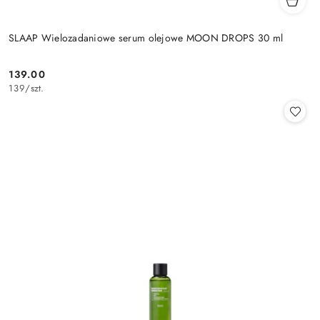
SLAAP Wielozadaniowe serum olejowe MOON DROPS 30 ml
139.00
Cena:
139
/
szt.