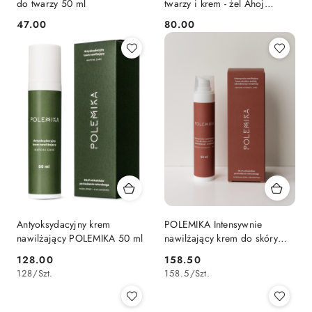
do twarzy 50 ml
twarzy i krem - żel Ahoj
Kapitanie
47.00
80.00
Cena:
Cena:
Antyoksydacyjny krem
POLEMIKA Intensywnie
nawilżający POLEMIKA 50 ml
nawilżający krem do skóry
suchej 50 ml
128.00
158.50
Cena:
Cena:
128
/
Szt.
158.5
/
Szt.