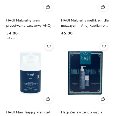
HAGI Naturalny krem
HAGI Naturalny multikrem dla
przeciwzmarszczkowy AHOJ
mężczyzn – Ahoj Kapitanie
KAPITANIE 50 ml
50 ml
54.00
45.00
Cena:
Cena:
54
/
szt.
HAGI Nawilżający krem-żel
Hagi Zestaw żel do mycia