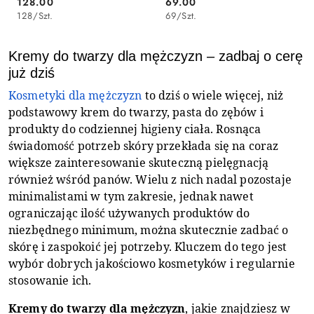
128.00
69.00
Cena:
Cena:
128
/
Szt.
69
/
Szt.
Kremy do twarzy dla mężczyzn – zadbaj o cerę
już dziś
Kosmetyki dla mężczyzn
to dziś o wiele więcej, niż
podstawowy krem do twarzy, pasta do zębów i
produkty do codziennej higieny ciała. Rosnąca
świadomość potrzeb skóry przekłada się na coraz
większe zainteresowanie skuteczną pielęgnacją
również wśród panów. Wielu z nich nadal pozostaje
minimalistami w tym zakresie, jednak nawet
ograniczając ilość używanych produktów do
niezbędnego minimum, można skutecznie zadbać o
skórę i zaspokoić jej potrzeby. Kluczem do tego jest
wybór dobrych jakościowo kosmetyków i regularnie
stosowanie ich.
Kremy do twarzy dla mężczyzn
, jakie znajdziesz w