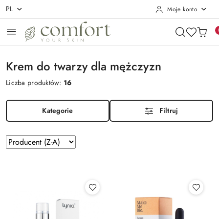
PL
Moje konto
Przejdź do treści głównej
Przejdź do wyszukiwarki
Przejdź do moje konto
Przejdź do menu głównego
Przejdź do stopki
Krem do twarzy dla mężczyzn
Liczba produktów:
16
Kategorie
Filtruj
Zastosowano
Sortuj
według
sortowanie:
Producent
(Z-
A).