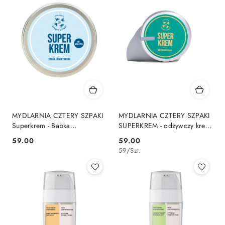
MYDLARNIA CZTERY SZPAKI
MYDLARNIA CZTERY SZPAKI
Superkrem - Babka
SUPERKREM - odżywczy krem
Lancetowata 100 ml
uniwersalny 100 ml
59.00
59.00
Cena:
Cena:
59
/
Szt.