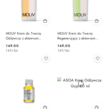
MOLIV Krem do Twarzy
MOLIV Krem do Twarzy
Odżywczy z aktywnym
Regenerujący z aktywnym
probiotykiem 30 ml
probiotykiem 30 ml
149.00
149.00
Cena:
Cena:
149
/
Szt.
149
/
Szt.