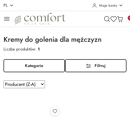
PL
Moje konto
Przejdź do treści głównej
Przejdź do wyszukiwarki
Przejdź do moje konto
Przejdź do menu głównego
Przejdź do stopki
Kremy do golenia dla mężczyzn
Liczba produktów:
1
Kategorie
Filtruj
Zastosowano
Sortuj
według
sortowanie:
Producent
(Z-
A).