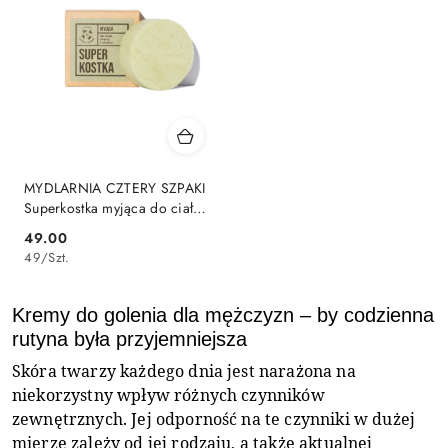
MYDLARNIA CZTERY SZPAKI
Superkostka myjąca do ciała,
twarzy i włosów 75 g
49.00
Cena:
49
/
Szt.
Kremy do golenia dla mężczyzn – by codzienna
rutyna była przyjemniejsza
Skóra twarzy każdego dnia jest narażona na
niekorzystny wpływ różnych czynników
zewnętrznych. Jej odporność na te czynniki w dużej
mierze zależy od jej rodzaju, a także aktualnej