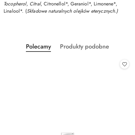
Tocopherol, Citral
, Citronellol*, Geraniol*, Limonene*,
Linalool*. (
Składowe naturalnych olejków eterycznych.)
Produkty
Produkty
Polecamy
Produkty podobne
Pomiń karuzelę produktów
o
o
statusie:
statusie: