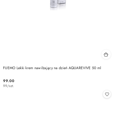
FUEMO Lekki krem nawilżający na dzień AQUAREVIVE 50 ml
99.00
Cena:
99
/
szt.