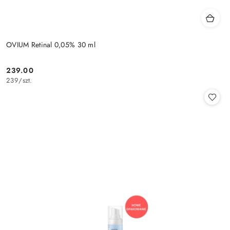
OVIUM Retinal 0,05% 30 ml
239.00
Cena:
239
/
szt.