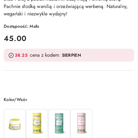
Pachnie słodką wanilią i orzeźwiającą werbeną. Naturalny,
wegański i niezwykle wydajny!
Dostępność:
Mało
cena:
45.00
cena z kodem:
38.25
SIERPIEN
Wariant
Kolor/Wzór