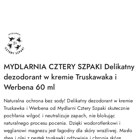
NAZWA
PRODUCENTA:
MYDLARNIA
CZTERY
SZPAKI
MYDLARNIA CZTERY SZPAKI Delikatny
dezodorant w kremie Truskawaka i
Werbena 60 ml
Naturalna ochrona bez sody! Delikatny dezodorant w kremie
Truskawka i Werbena od Mydlarni Cztery Szpaki skutecznie
pochłania wilgoć i neutralizuje zapach, nie blokując
naturalnego procesu pocenia. Dzięki wodorotlenkowi i
węglanowi magnezu jest łagodny dla skóry wrażliwej. Masło
shea i olej z pestek truskawki odżywiają i chronią skórę.