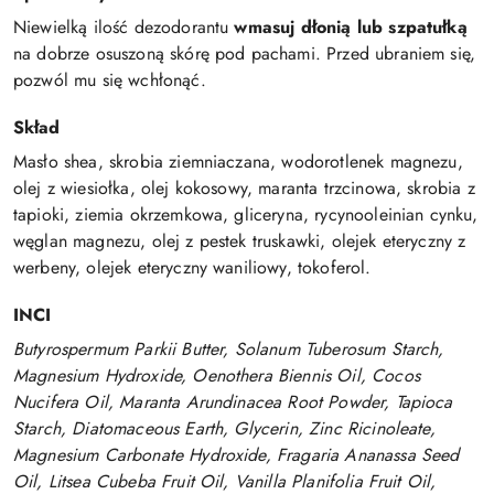
Niewielką ilość dezodorantu
wmasuj dłonią lub szpatułką
na dobrze osuszoną skórę pod pachami. Przed ubraniem się,
pozwól mu się wchłonąć.
Skład
Masło shea, skrobia ziemniaczana, wodorotlenek magnezu,
olej z wiesiołka, olej kokosowy, maranta trzcinowa, skrobia z
tapioki, ziemia okrzemkowa, gliceryna, rycynooleinian cynku,
węglan magnezu, olej z pestek truskawki, olejek eteryczny z
werbeny, olejek eteryczny waniliowy, tokoferol.
INCI
Butyrospermum Parkii Butter, Solanum Tuberosum Starch,
Magnesium Hydroxide, Oenothera Biennis Oil, Cocos
Nucifera Oil, Maranta Arundinacea Root Powder, Tapioca
Starch, Diatomaceous Earth, Glycerin, Zinc Ricinoleate,
Magnesium Carbonate Hydroxide, Fragaria Ananassa Seed
Oil, Litsea Cubeba Fruit Oil, Vanilla Planifolia Fruit Oil,