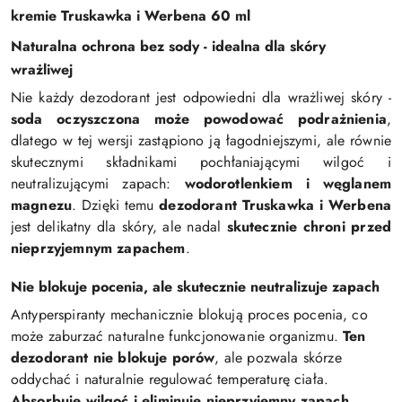
kremie Truskawka i Werbena 60 ml
Naturalna ochrona bez sody - idealna dla skóry
wrażliwej
Nie każdy dezodorant jest odpowiedni dla wrażliwej skóry -
soda oczyszczona może powodować podrażnienia
,
dlatego w tej wersji zastąpiono ją łagodniejszymi, ale równie
skutecznymi składnikami pochłaniającymi wilgoć i
neutralizującymi zapach:
wodorotlenkiem i węglanem
magnezu
. Dzięki temu
dezodorant Truskawka i Werbena
jest delikatny dla skóry, ale nadal
skutecznie chroni przed
nieprzyjemnym zapachem
.
Nie blokuje pocenia, ale skutecznie neutralizuje zapach
Antyperspiranty mechanicznie blokują proces pocenia, co
może zaburzać naturalne funkcjonowanie organizmu.
Ten
dezodorant nie blokuje porów
, ale pozwala skórze
oddychać i naturalnie regulować temperaturę ciała.
Absorbuje wilgoć i eliminuje nieprzyjemny zapach
,