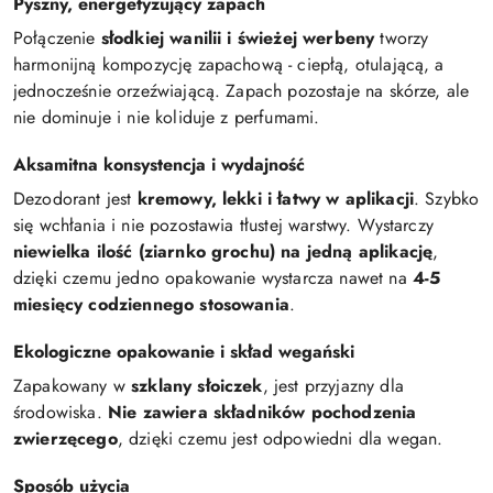
Pyszny, energetyzujący zapach
Połączenie
słodkiej wanilii i świeżej werbeny
tworzy
harmonijną kompozycję zapachową - ciepłą, otulającą, a
jednocześnie orzeźwiającą. Zapach pozostaje na skórze, ale
nie dominuje i nie koliduje z perfumami.
Aksamitna konsystencja i wydajność
Dezodorant jest
kremowy, lekki i łatwy w aplikacji
. Szybko
się wchłania i nie pozostawia tłustej warstwy. Wystarczy
niewielka ilość (ziarnko grochu) na jedną aplikację
,
dzięki czemu jedno opakowanie wystarcza nawet na
4-5
miesięcy codziennego stosowania
.
Ekologiczne opakowanie i skład wegański
Zapakowany w
szklany słoiczek
, jest przyjazny dla
środowiska.
Nie zawiera składników pochodzenia
zwierzęcego
, dzięki czemu jest odpowiedni dla wegan.
Sposób użycia