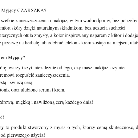
rem Myjący CZARSZKA?
szelkie zanieczyszczenia i makijaż, w tym wodoodporny, bez potrzeby
mfort skóry dzięki naturalnym składnikom, bez uczucia suchości.
terycznych otula zmysły, a kolor inspirowany naparem z klitorii dodaj
 przerwę na herbatę lub odebrać telefon - krem zostaje na miejscu, uła
rem Myjący?
ę twarzy i szyi, niezależnie od tego, czy masz makijaż, czy nie.
kremowi rozpuścić zanieczyszczenia.
stą i świeżą cerą.
tonik oraz ulubione serum i krem.
 zdrową, miękką i nawilżoną cerą każdego dnia!
ć!
cy
to produkt stworzony z myślą o tych, którzy cenią skuteczność, d
m od pierwszego użycia!