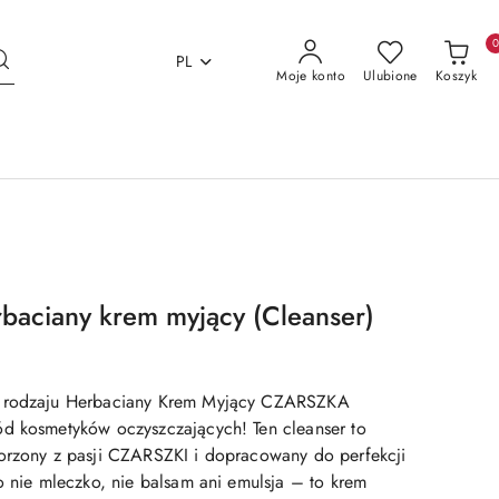
PL
Moje konto
Ulubione
Koszyk
aciany krem myjący (Cleanser)
m rodzaju Herbaciany Krem Myjący CZARSZKA
d kosmetyków oczyszczających! Ten cleanser to
orzony z pasji CZARSZKI i dopracowany do perfekcji
o nie mleczko, nie balsam ani emulsja – to krem