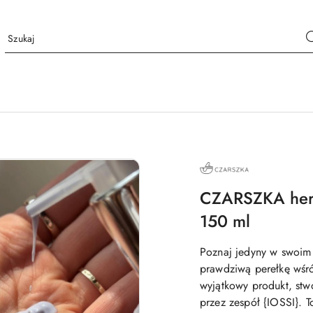
NAZWA
PRODUCENTA:
CZARSZKA
CZARSZKA herb
150 ml
Poznaj jedyny w swoi
prawdziwą perełkę wśró
wyjątkowy produkt, stw
przez zespół {IOSSI}. T