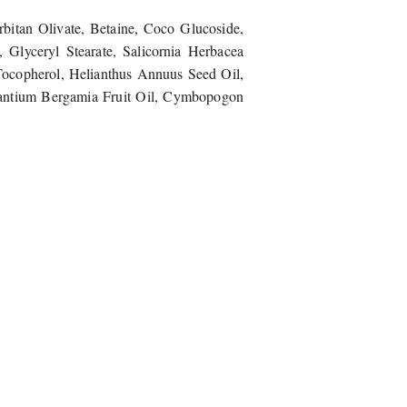
rbitan Olivate, Betaine, Coco Glucoside,
n, Glyceryl Stearate, Salicornia Herbacea
, Tocopherol, Helianthus Annuus Seed Oil,
rantium Bergamia Fruit Oil, Cymbopogon