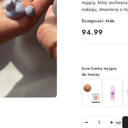
myjący, który zachwyca
rodzaju, stworzony z my
Dostępność:
Mało
cena:
94.99
Wariant
Inne kremy myjące
do twarzy
Ilość
szt.