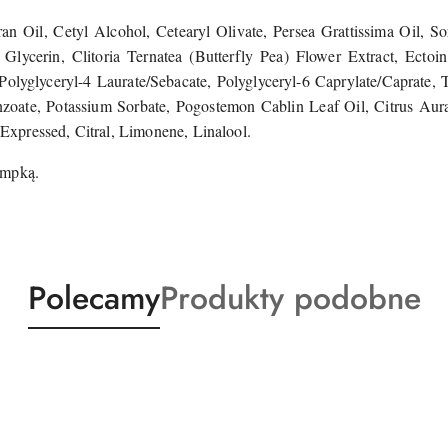
 Oil, Cetyl Alcohol, Cetearyl Olivate, Persea Grattissima Oil, So
 Glycerin, Clitoria Ternatea (Butterfly Pea) Flower Extract, Ectoi
 Polyglyceryl-4 Laurate/Sebacate, Polyglyceryl-6 Caprylate/Caprate
oate, Potassium Sorbate, Pogostemon Cablin Leaf Oil, Citrus Au
l Expressed, Citral, Limonene, Linalool.
ompką.
Produkty
Produkty
Polecamy
Produkty podobne
o
o
statusie:
statusie: