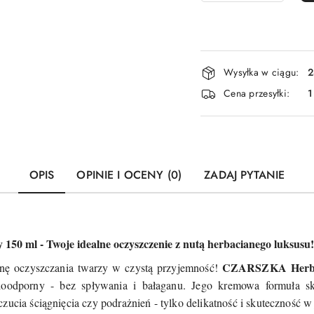
Dostępność
Wysyłka w ciągu:
2
i
Cena przesyłki:
1
dostawa
OPIS
OPINIE I OCENY (0)
ZADAJ PYTANIE
 ml - Twoje idealne oczyszczenie z nutą herbacianego luksusu!
CZARSZKA Herba
ynę oczyszczania twarzy w czystą przyjemność!
odporny - bez spływania i bałaganu. Jego kremowa formuła sku
zucia ściągnięcia czy podrażnień - tylko delikatność i skuteczność 