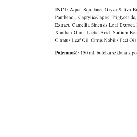
INCI:
Aqua, Squalane, Oryza Sativa Bran
Panthenol, Caprylic/Capric Triglyceride,
Extract, Camellia Sinensis Leaf Extract,
Xanthan Gum, Lactic Acid, Sodium Benz
Citratus Leaf Oil, Citrus Nobilis Peel Oi
Pojemność:
150 ml, butelka szklana z p
Pomiń karuzelę produktów