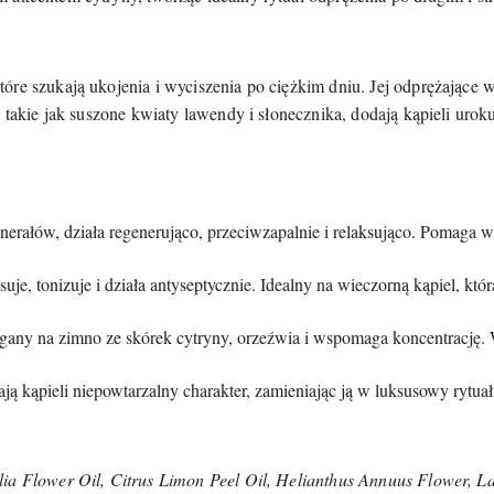
óre szukają ukojenia i wyciszenia po ciężkim dniu. Jej odprężające
 takie jak suszone kwiaty lawendy i słonecznika, dodają kąpieli uroku,
rałów, działa regenerująco, przeciwzapalnie i relaksująco. Pomaga w 
uje, tonizuje i działa antyseptycznie. Idealny na wieczorną kąpiel, któr
any na zimno ze skórek cytryny, orzeźwia i wspomaga koncentrację. 
ją kąpieli niepowtarzalny charakter, zamieniając ją w luksusowy ryt
ia Flower Oil, Citrus Limon Peel Oil, Helianthus Annuus Flower, L