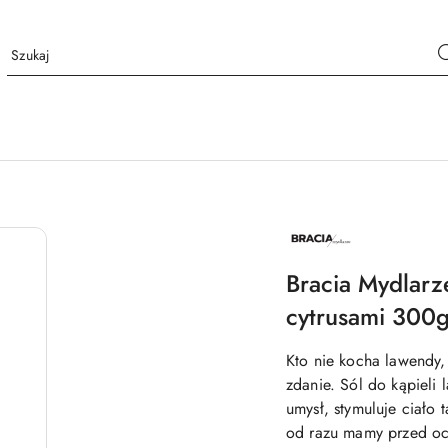
NAZWA
PRODUCENTA:
BRACIA
MYDLARZE
Bracia Mydlarz
cytrusami 300
Kto nie kocha lawendy, 
zdanie. Sól do kąpieli
umysł, stymuluje ciało 
od razu mamy przed oc