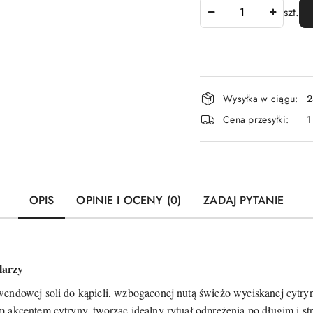
Ilość
szt.
Dostępność
Wysyłka w ciągu:
2
i
Cena przesyłki:
1
dostawa
OPIS
OPINIE I OCENY (0)
ZADAJ PYTANIE
larzy
wendowej soli do kąpieli, wzbogaconej nutą świeżo wyciskanej cytr
 akcentem cytryny, tworząc idealny rytuał odprężenia po długim i st