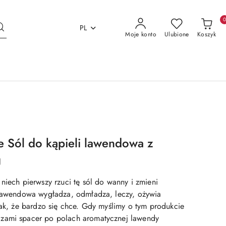
PL
Moje konto
Ulubione
Koszyk
e Sól do kąpieli lawendowa z
g
niech pierwszy rzuci tę sól do wanny i zmieni
 lawendowa wygładza, odmładza, leczy, ożywia
tak, że bardzo się chce. Gdy myślimy o tym produkcie
zami spacer po polach aromatycznej lawendy