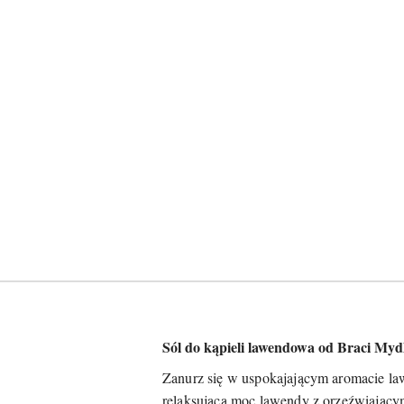
Sól do kąpieli lawendowa od Braci Myd
Zanurz się w uspokajającym aromacie la
relaksującą moc lawendy z orzeźwiającym