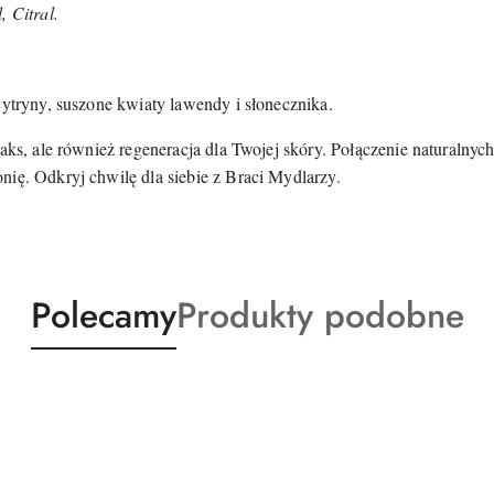
, Citral.
cytryny, suszone kwiaty lawendy i słonecznika.
aks, ale również regeneracja dla Twojej skóry. Połączenie naturalnyc
nię. Odkryj chwilę dla siebie z Braci Mydlarzy.
Produkty
Produkty
Polecamy
Produkty podobne
o
o
statusie:
statusie: