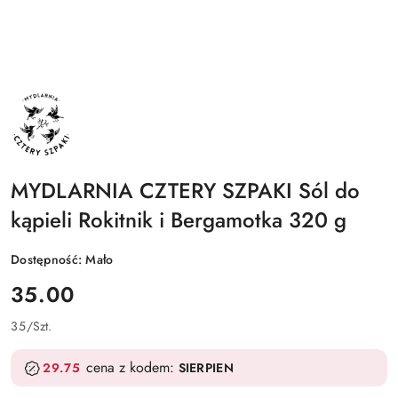
NAZWA
PRODUCENTA:
MYDLARNIA
CZTERY
SZPAKI
MYDLARNIA CZTERY SZPAKI Sól do
kąpieli Rokitnik i Bergamotka 320 g
Dostępność:
Mało
cena:
35.00
35
/
Szt.
cena z kodem:
29.75
SIERPIEN