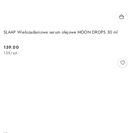
SLAAP Wielozadaniowe serum olejowe MOON DROPS 30 ml
139.00
Cena:
139
/
szt.