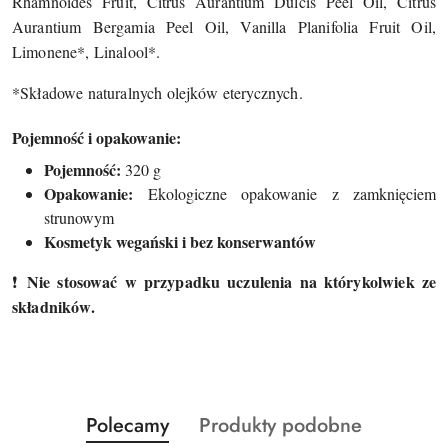
Rhamnoides Fruit, Citrus Aurantium Dulcis Peel Oil, Citrus
Aurantium Bergamia Peel Oil, Vanilla Planifolia Fruit Oil,
Limonene*, Linalool*.
*Składowe naturalnych olejków eterycznych.
Pojemność i opakowanie:
Pojemność:
320 g
Opakowanie:
Ekologiczne opakowanie z zamknięciem
strunowym
Kosmetyk wegański i bez konserwantów
Nie stosować w przypadku uczulenia na którykolwiek ze
❗
składników.
Produkty
Produkty
Polecamy
Produkty podobne
Pomiń karuzelę produktów