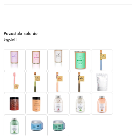
Wariant
Pozostałe sole do
kąpieli