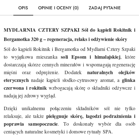
OPIS
OPINIE I OCENY (0)
ZADAJ PYTANIE
MYDLARNIA CZTERY SZPAKI Sól do kąpieli Rokitnik i
Bergamotka 320 g – regeneracja, relaks i odżywienie skóry
Sól do kąpieli Rokitnik i Bergamotka od Mydlarni Cztery Szpaki
soli Epsom i himalajskiej
to wyjątkowa mieszanka
, które
dostarczają skórze cennych minerałów i wspomagają regenerację
naturalnych olejków
mięśni oraz odprężenie. Dodatek
eterycznych
glinka
nadaje kąpieli słodko-cytrusowy aromat, a
czerwona i rokitnik
wzbogacają skórę o składniki odżywcze i
nadają jej zdrowy wygląd.
Dzięki unikalnemu połączeniu składników sól nie tylko
pielęgnuje skórę, łagodzi podrażnienia i
relaksuje, ale także
poprawia samopoczucie
. To doskonały wybór dla osób
ceniących naturalne kosmetyki i domowe rytuały SPA.