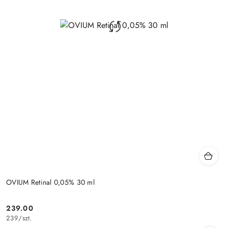
OVIUM Retinal 0,05% 30 ml
239.00
Cena:
239
/
szt.