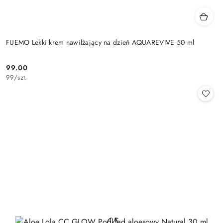
FUEMO Lekki krem nawilżający na dzień AQUAREVIVE 50 ml
99.00
Cena:
99
/
szt.