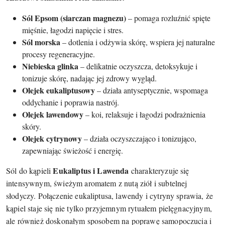
Sól Epsom (siarczan magnezu)
– pomaga rozluźnić spięte
mięśnie, łagodzi napięcie i stres.
Sól morska
– dotlenia i odżywia skórę, wspiera jej naturalne
procesy regeneracyjne.
Niebieska glinka
– delikatnie oczyszcza, detoksykuje i
tonizuje skórę, nadając jej zdrowy wygląd.
Olejek eukaliptusowy
– działa antyseptycznie, wspomaga
oddychanie i poprawia nastrój.
Olejek lawendowy
– koi, relaksuje i łagodzi podrażnienia
skóry.
Olejek cytrynowy
– działa oczyszczająco i tonizująco,
zapewniając świeżość i energię.
Eukaliptus i Lawenda
Sól do kąpieli
charakteryzuje się
intensywnym, świeżym aromatem z nutą ziół i subtelnej
słodyczy. Połączenie eukaliptusa, lawendy i cytryny sprawia, że
kąpiel staje się nie tylko przyjemnym rytuałem pielęgnacyjnym,
ale również doskonałym sposobem na poprawę samopoczucia i