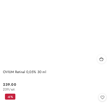
OVIUM Retinal 0,05% 30 ml
239.00
Cena:
239
/
szt.
-6%