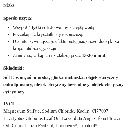
relaks.
Sposób użycia:
3-4 łyżki soli
Wsyp
do wanny z ciepłą wodą.
Poczekaj, aż kryształki się rozpuszczą.
Dla intensywniejszego efektu pielęgnacyjnego dodaj kilka
kropel ulubionego oleju.
15-30 minut
Zanurz się w kąpieli i zrelaksuj przez
.
Składniki:
Sól Epsom, sól morska, glinka niebieska, olejek eteryczny
eukaliptusowy, olejek eteryczny lawendowy, olejek eteryczny
cytrynowy.
INCI:
Magnesium Sulfate, Sodium Chloride, Kaolin, CI77007,
Eucalyptus Globulus Leaf Oil, Lavandula Angustifolia Flower
Oil, Citrus Limon Peel Oil, Limonene*, Linalool*.