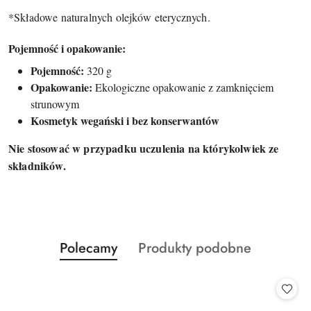
*Składowe naturalnych olejków eterycznych.
Pojemność i opakowanie:
Pojemność:
320 g
Opakowanie:
Ekologiczne opakowanie z zamknięciem
strunowym
Kosmetyk wegański i bez konserwantów
Nie stosować w przypadku uczulenia na którykolwiek ze
składników.
Produkty
Produkty
Polecamy
Produkty podobne
Pomiń karuzelę produktów
o
o
statusie:
statusie: