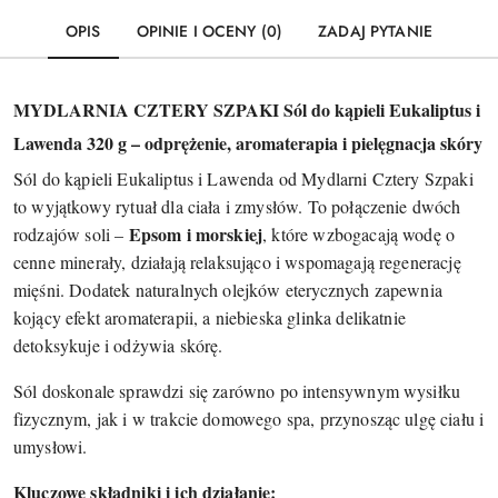
OPIS
OPINIE I OCENY (0)
ZADAJ PYTANIE
MYDLARNIA CZTERY SZPAKI Sól do kąpieli Eukaliptus i
Lawenda 320 g – odprężenie, aromaterapia i pielęgnacja skóry
Sól do kąpieli Eukaliptus i Lawenda od Mydlarni Cztery Szpaki
to wyjątkowy rytuał dla ciała i zmysłów. To połączenie dwóch
Epsom i morskiej
rodzajów soli –
, które wzbogacają wodę o
cenne minerały, działają relaksująco i wspomagają regenerację
mięśni. Dodatek naturalnych olejków eterycznych zapewnia
kojący efekt aromaterapii, a niebieska glinka delikatnie
detoksykuje i odżywia skórę.
Sól doskonale sprawdzi się zarówno po intensywnym wysiłku
fizycznym, jak i w trakcie domowego spa, przynosząc ulgę ciału i
umysłowi.
Kluczowe składniki i ich działanie: