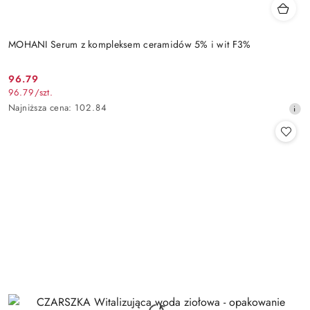
MOHANI Serum z kompleksem ceramidów 5% i wit F3%
96.79
Cena
96.79
/
szt.
promocyjna:
Najniższa
Najniższa cena:
102.84
cena
z
30
dni
przed
obniżką