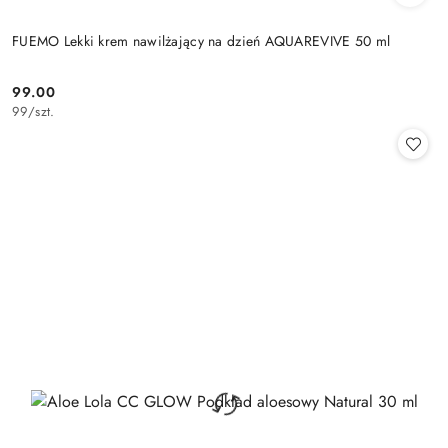
FUEMO Lekki krem nawilżający na dzień AQUAREVIVE 50 ml
99.00
Cena:
99
/
szt.