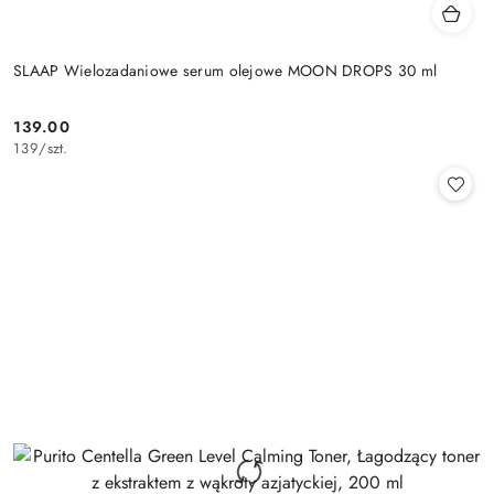
SLAAP Wielozadaniowe serum olejowe MOON DROPS 30 ml
139.00
Cena:
139
/
szt.