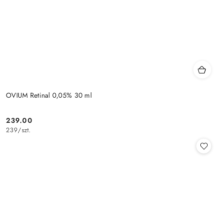
OVIUM Retinal 0,05% 30 ml
239.00
Cena:
239
/
szt.