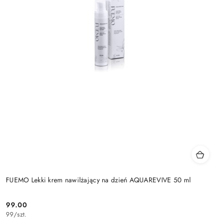
FUEMO Lekki krem nawilżający na dzień AQUAREVIVE 50 ml
99.00
Cena:
99
/
szt.