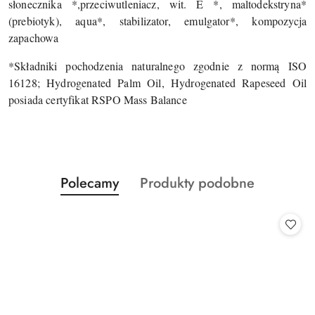
słonecznika *,przeciwutleniacz, wit. E *, maltodekstryna*
(prebiotyk), aqua*, stabilizator, emulgator*, kompozycja
zapachowa
*Składniki pochodzenia naturalnego zgodnie z normą ISO
16128; Hydrogenated Palm Oil, Hydrogenated Rapeseed Oil
posiada certyfikat RSPO Mass Balance
Produkty
Produkty
Polecamy
Produkty podobne
Pomiń karuzelę produktów
o
o
statusie:
statusie: