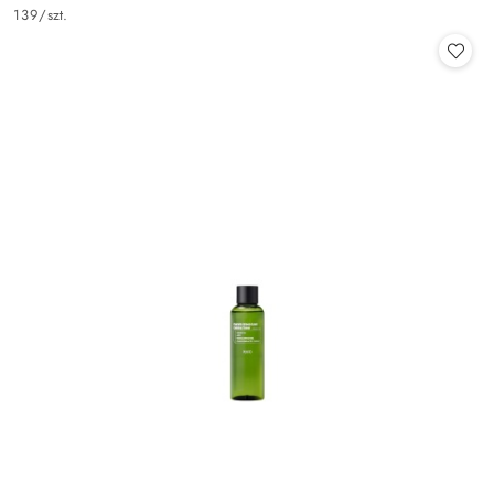
Cena:
139
/
szt.