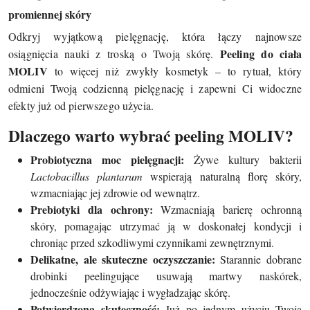
promiennej skóry
Odkryj wyjątkową pielęgnację, która łączy najnowsze
Peeling do ciała
osiągnięcia nauki z troską o Twoją skórę.
MOLIV
to więcej niż zwykły kosmetyk – to rytuał, który
odmieni Twoją codzienną pielęgnację i zapewni Ci widoczne
efekty już od pierwszego użycia.
Dlaczego warto wybrać peeling MOLIV?
Probiotyczna moc pielęgnacji:
Żywe kultury bakterii
Lactobacillus plantarum
wspierają naturalną florę skóry,
wzmacniając jej zdrowie od wewnątrz.
Prebiotyki dla ochrony:
Wzmacniają barierę ochronną
skóry, pomagając utrzymać ją w doskonałej kondycji i
chroniąc przed szkodliwymi czynnikami zewnętrznymi.
Delikatne, ale skuteczne oczyszczanie:
Starannie dobrane
drobinki peelingujące usuwają martwy naskórek,
jednocześnie odżywiając i wygładzając skórę.
Potwierdzona skuteczność:
Już po jednym użyciu Twoja