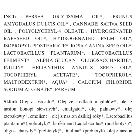
INCI:
PERSEA GRATISSIMA OIL*, PRUNUS
AMYGDALUS DULCIS OIL* , CANNABIS SATIVA SEED
OIL*, POLYGLYCERYL-4 OLEATE*, HYDROGENATED
RAPESEED OIL*, HYDROGENATED PALM OIL*,
ISOPROPYL ISOSTEARATE*, ROSA CANINA SEED OIL*,
LACTOBACILLUS PLANTARUM*, LACTOBACILLUS
FERMENT*, ALPHA-GLUCAN OLIGOSACCHARIDE*,
INULIN*, HELIANTHUS ANNUUS SEED OIL*,
TOCOPHERYL ACETATE*, TOCOPHEROL*,
MALTODEXTRIN*, AQUA* , CALCIUM CHLORIDE,
SODIUM ALGINATE*, PARFUM
Skład:
Olej z avocado*, Olej ze słodkich migdałów*, olej z
nasion konopi siewnych*, emulgator*, olej palmowy*, olej
rzepakowy*, emolient*, olej z nasion dzikiej róży*, Lactobacillus
plantarum*(probiotyk)*, bioferment Lactobacillus* (postbiotyk)*,
oligosacharydy* (prebiotyk)*,
inulina* (prebiotyk), olej z nasion