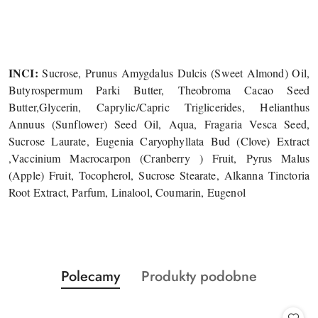
INCI:
Sucrose, Prunus Amygdalus Dulcis (Sweet Almond) Oil,
Butyrospermum Parki Butter, Theobroma Cacao Seed
Butter,Glycerin, Caprylic/Capric Triglicerides, Helianthus
Annuus (Sunflower) Seed Oil, Aqua, Fragaria Vesca Seed,
Sucrose Laurate, Eugenia Caryophyllata Bud (Clove) Extract
,Vaccinium Macrocarpon (Cranberry ) Fruit, Pyrus Malus
(Apple) Fruit, Tocopherol, Sucrose Stearate, Alkanna Tinctoria
Root Extract, Parfum, Linalool, Coumarin, Eugenol
Produkty
Produkty
Polecamy
Produkty podobne
Pomiń karuzelę produktów
o
o
statusie:
statusie: