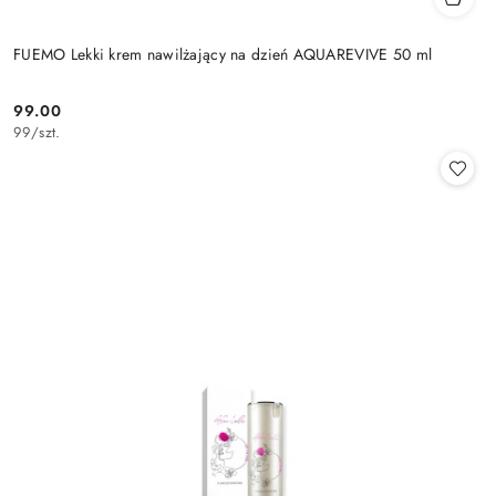
FUEMO Lekki krem nawilżający na dzień AQUAREVIVE 50 ml
99.00
Cena:
99
/
szt.