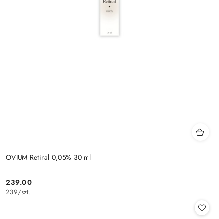
OVIUM Retinal 0,05% 30 ml
239.00
Cena:
239
/
szt.