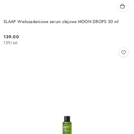
SLAAP Wielozadaniowe serum olejowe MOON DROPS 30 ml
139.00
Cena:
139
/
szt.