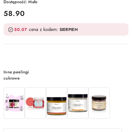
Dostępność:
Mało
cena:
58.90
cena z kodem:
50.07
SIERPIEN
Wariant
Inne peelingi
cukrowe
Ilość