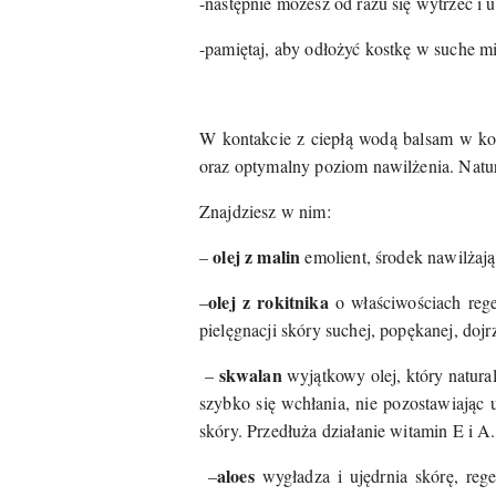
-następnie możesz od razu się wytrzeć i u
-pamiętaj, aby odłożyć kostkę w suche mi
W kontakcie z ciepłą wodą balsam w kos
oraz optymalny poziom nawilżenia. Natur
Znajdziesz w nim:
olej z malin
–
emolient, środek nawilżają
olej z rokitnika
–
o właściwościach reg
pielęgnacji skóry suchej, popękanej, doj
skwalan
–
wyjątkowy olej, który natural
szybko się wchłania, nie pozostawiając u
skóry. Przedłuża działanie witamin E i A.
aloes
–
wygładza i ujędrnia skórę, rege