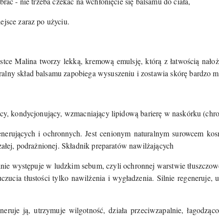
brać - nie trzeba czekać na wchłonięcie się balsamu do ciała,
ejsce zaraz po użyciu.
tce Malina tworzy lekką, kremową emulsję, którą z łatwością nałoż
alny skład balsamu zapobiega wysuszeniu i zostawia skórę bardzo mi
cy, kondycjonujący, wzmacniający lipidową barierę w naskórku (chro
enerujących i ochronnych. Jest cenionym naturalnym surowcem ko
rzałej, podrażnionej. Składnik preparatów nawilżających
nie występuje w ludzkim sebum, czyli ochronnej warstwie tłuszczowej
czucia tłustości tylko nawilżenia i wygładzenia. Silnie regeneruje,
neruje ją, utrzymuje wilgotność, działa przeciwzapalnie, łagodząc