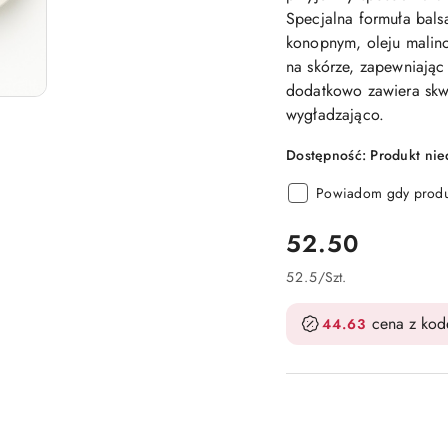
Specjalna formuła bals
konopnym, oleju malino
na skórze, zapewniając
dodatkowo zawiera skwal
wygładzająco.
Dostępność:
Produkt ni
Powiadom gdy produk
cena:
52.50
52.5
/
Szt.
cena z ko
44.63