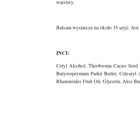
warstwy.
Balsam wystarcza na około 35 użyć. Jes
INCI:
Cetyl Al​cohol, Theobroma Cacao Seed B
Butyrospermum Parkii Butter, Cetearyl 
Rhamnoides Fruit Oil, Glycerin, Aloe Ba
Pomiń karuzelę produktów