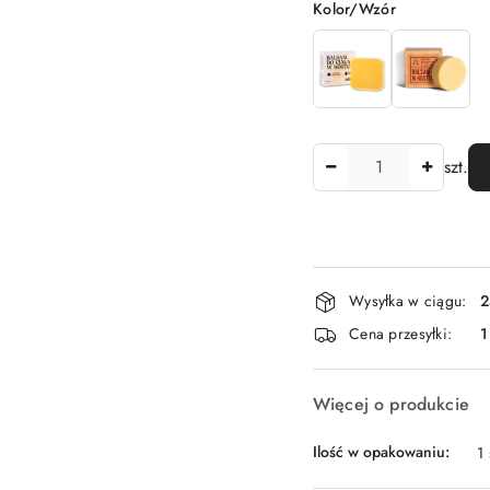
Wariant
Kolor/Wzór
Ilość
szt.
Dostępność
Wysyłka w ciągu:
2
i
Cena przesyłki:
1
dostawa
Więcej o produkcie
Ilość w opakowaniu:
1 