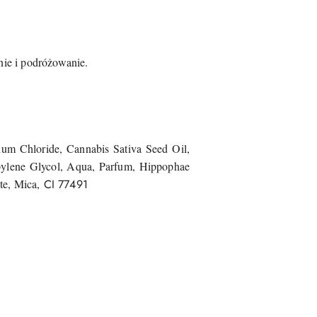
nie i podróżowanie.
m Chloride, Can​nabis Sat​iva Seed Oil,
opylene Glycol, Aqua, Parfum, Hippophae
te, Mica,
CI 77491