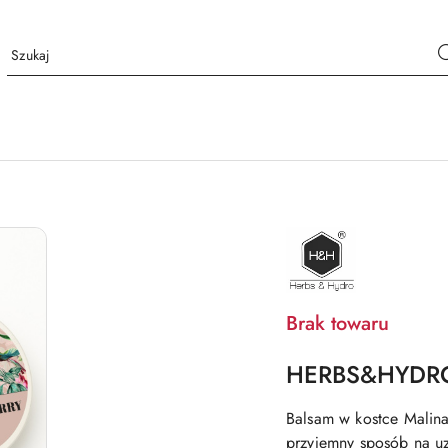
NAZWA
PRODUCENTA:
HERBS&HYDRO
Brak towaru
HERBS&HYDRO B
Balsam w kostce Malina
przyjemny sposób na u