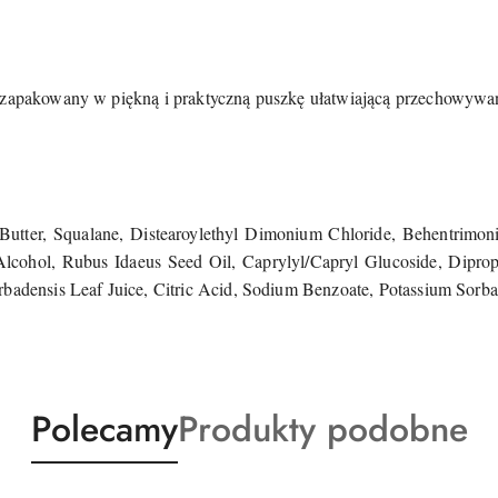
t zapakowany w piękną i praktyczną puszkę ułatwiającą przechowywa
utter, Squalane, Distearoylethyl Dimonium Chloride, Behentrimoniu
Al​cohol, Rubus Idaeus Seed Oil, Caprylyl/Capryl Glucoside, Dipr
rbadensis Leaf Juice, Citric Acid, Sodium Benzoate, Potassium Sorba
Produkty
Produkty
Polecamy
Produkty podobne
o
o