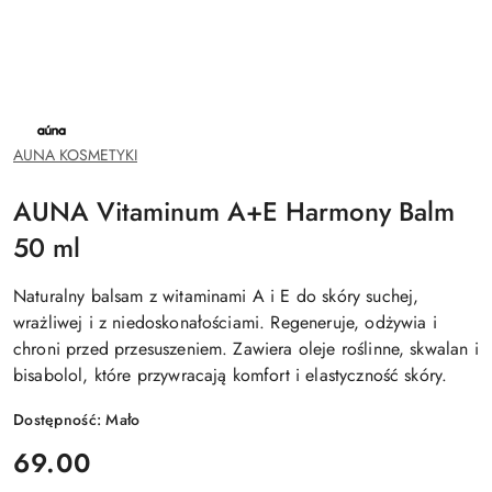
NAZWA
PRODUCENTA:
AUNA
AUNA KOSMETYKI
AUNA Vitaminum A+E Harmony Balm
50 ml
Naturalny balsam z witaminami A i E do skóry suchej,
wrażliwej i z niedoskonałościami. Regeneruje, odżywia i
chroni przed przesuszeniem. Zawiera oleje roślinne, skwalan i
bisabolol, które przywracają komfort i elastyczność skóry.
Dostępność:
Mało
cena:
69.00