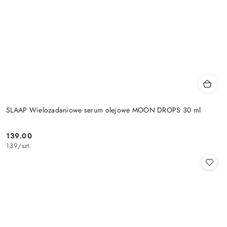
SLAAP Wielozadaniowe serum olejowe MOON DROPS 30 ml
139.00
Cena:
139
/
szt.