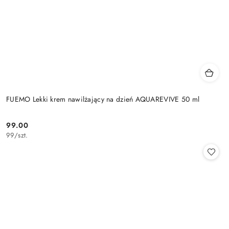
FUEMO Lekki krem nawilżający na dzień AQUAREVIVE 50 ml
99.00
Cena:
99
/
szt.