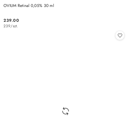
OVIUM Retinal 0,05% 30 ml
239.00
Cena:
239
/
szt.