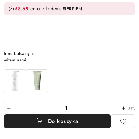
cena z kodem:
58.65
SIERPIEN
Wariant
Inne balsamy z
witaminami
Ilość
szt.
Do koszyka