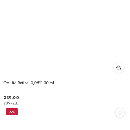
OVIUM Retinal 0,05% 30 ml
239.00
Cena:
239
/
szt.
-6%