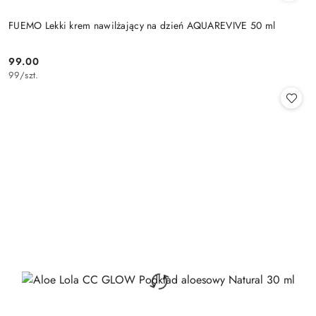
FUEMO Lekki krem nawilżający na dzień AQUAREVIVE 50 ml
99.00
Cena:
99
/
szt.