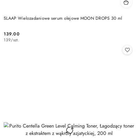
SLAAP Wielozadaniowe serum olejowe MOON DROPS 30 ml
139.00
Cena:
139
/
szt.