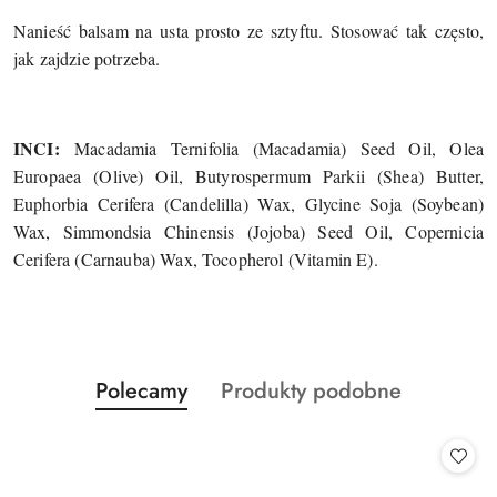
Nanieść balsam na usta prosto ze sztyftu. Stosować tak często,
jak zajdzie potrzeba.
INCI:
Macadamia Ternifolia (Macadamia) Seed Oil, Olea
Europaea (Olive) Oil, Butyrospermum Parkii (Shea) Butter,
Euphorbia Cerifera (Candelilla) Wax, Glycine Soja (Soybean)
Wax, Simmondsia Chinensis (Jojoba) Seed Oil, Copernicia
Cerifera (Carnauba) Wax, Tocopherol (Vitamin E).
Produkty
Produkty
Polecamy
Produkty podobne
Pomiń karuzelę produktów
o
o
statusie:
statusie: