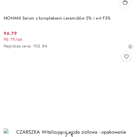
MOHANI Serum z kompleksem ceramidów 5% i wit F3%
96.79
Cena
96.79
/
szt.
promocyjna:
Najniższa
Najniższa cena:
102.84
cena
z
30
dni
przed
obniżką