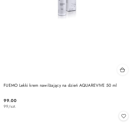
FUEMO Lekki krem nawilżający na dzień AQUAREVIVE 50 ml
99.00
Cena:
99
/
szt.