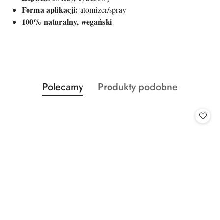
Forma aplikacji:
atomizer/spray
100% naturalny, wegański
Produkty
Produkty
Polecamy
Produkty podobne
Pomiń karuzelę produktów
o
o
statusie:
statusie: