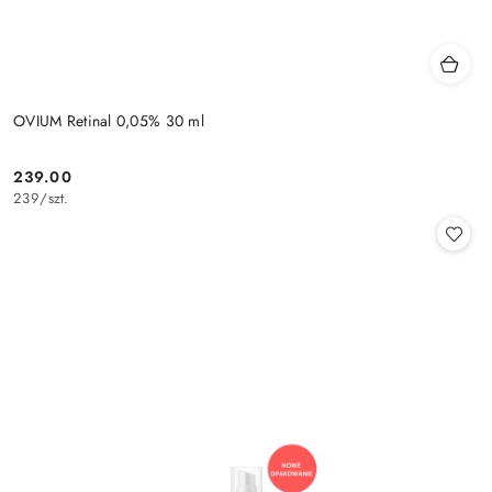
OVIUM Retinal 0,05% 30 ml
239.00
Cena:
239
/
szt.