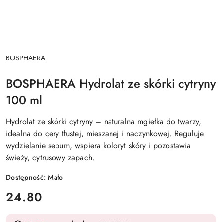
NAZWA
BOSPHAERA
PRODUCENTA:
BOSPHAERA Hydrolat ze skórki cytryny
100 ml
Hydrolat ze skórki cytryny – naturalna mgiełka do twarzy,
idealna do cery tłustej, mieszanej i naczynkowej. Reguluje
wydzielanie sebum, wspiera koloryt skóry i pozostawia
świeży, cytrusowy zapach.
Dostępność:
Mało
cena:
24.80