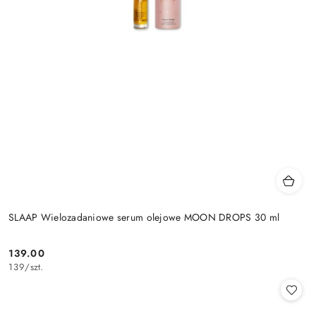
SLAAP Wielozadaniowe serum olejowe MOON DROPS 30 ml
139.00
Cena:
139
/
szt.