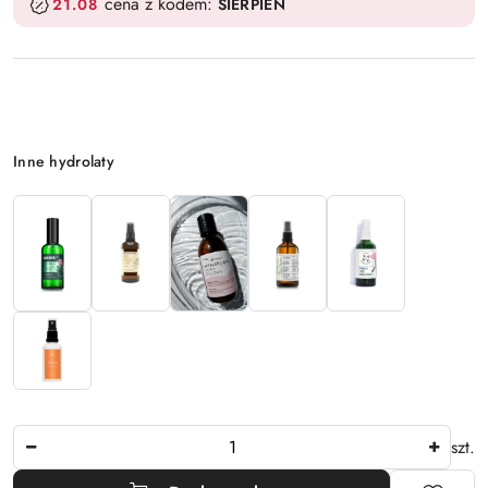
cena z kodem:
21.08
SIERPIEN
Wariant
Inne hydrolaty
Ilość
szt.