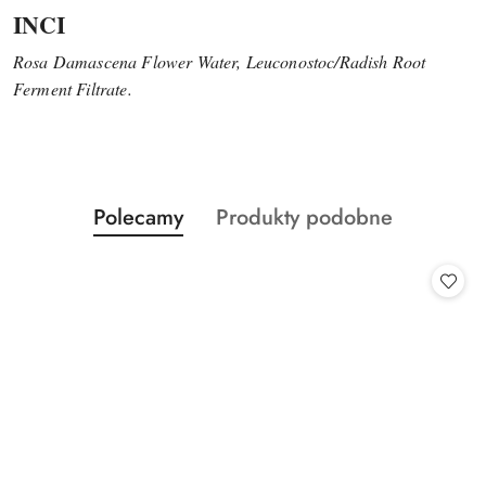
INCI
Rosa Damascena Flower Water, Leuconostoc/Radish Root
Ferment Filtrate.
Produkty
Produkty
Polecamy
Produkty podobne
Pomiń karuzelę produktów
o
o
statusie:
statusie: