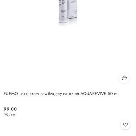
FUEMO Lekki krem nawilżający na dzień AQUAREVIVE 50 ml
99.00
Cena:
99
/
szt.