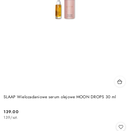
SLAAP Wielozadaniowe serum olejowe MOON DROPS 30 ml
139.00
Cena:
139
/
szt.