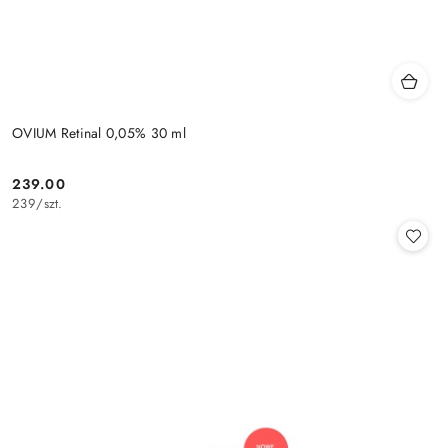
OVIUM Retinal 0,05% 30 ml
239.00
Cena:
239
/
szt.