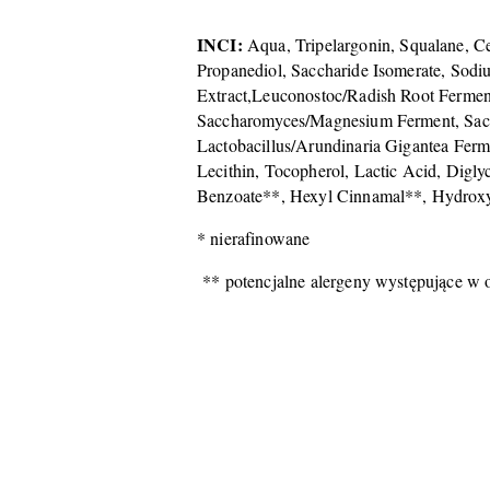
INCI:
Aqua, Tripelargonin, Squalane, Ce
Propanediol, Saccharide Isomerate, Sodiu
Extract,Leuconostoc/Radish Root Ferment
Saccharomyces/Magnesium Ferment, Sacc
Lactobacillus/Arundinaria Gigantea Ferm
Lecithin, Tocopherol, Lactic Acid, Digl
Benzoate**, Hexyl Cinnamal**, Hydroxyc
* nierafinowane
** potencjalne alergeny występujące w o