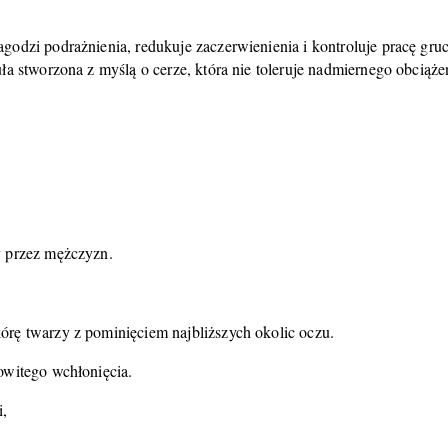
godzi podrażnienia, redukuje zaczerwienienia i kontroluje pracę gr
ła stworzona z myślą o cerze, która nie toleruje nadmiernego obciąże
y przez mężczyzn.
rę twarzy z pominięciem najbliższych okolic oczu.
owitego wchłonięcia.
i,