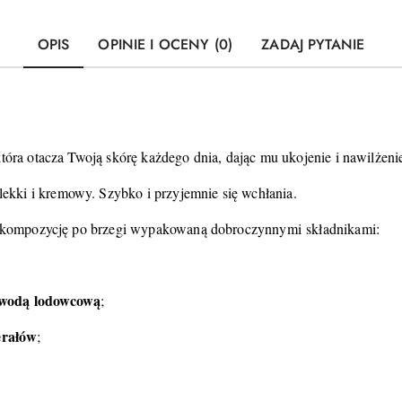
OPIS
OPINIE I OCENY (0)
ZADAJ PYTANIE
która otacza Twoją skórę każdego dnia, dając mu ukojenie i nawilżeni
kki i kremowy. Szybko i przyjemnie się wchłania.
ywa kompozycję po brzegi wypakowaną dobroczynnymi składnikami:
 wodą lodowcową
;
erałów
;