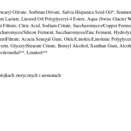
tearyl Olivate, Sorbitan Olivate, Salvia Hispanica Seed Oil*, Simm
m Lactate, Linseed Oil Polyglyceryl-4 Esters, Aqua (Swiss Glacier Wa
 Filtrate, Citric Acid, Sodium Citrate, Saccharomyces/Copper Ferme
haromyces/Silicon Ferment, Saccharomyces/Zinc Ferment, Hydrolyze
entFiltrate, Acacia Senegal Gum, Oleic/Linoleic/Linolenic Polyglyce
ycerin, GlycerylStearate Citrate, Benzyl Alcohol, Xanthan Gum, Alco
itronellal**, Linalool**
lejkach eterycznych i aromatach