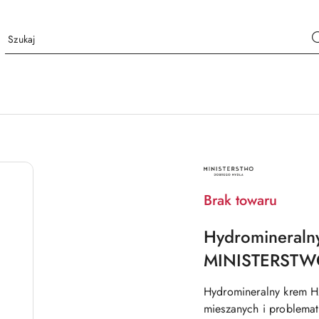
NAZWA
PRODUCENTA:
MINISTERSTWO
DOBREGO
Brak towaru
MYDŁA
Hydromineraln
MINISTERSTW
Hydromineralny krem H2
mieszanych i problemat