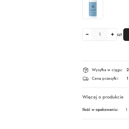
Ilość
szt.
Dostępność
Wysyłka w ciągu:
2
i
Cena przesyłki:
1
dostawa
Więcej o produkcie
Ilość w opakowaniu:
1 