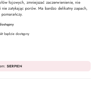
łów łojowych, zmniejszać zaczerwienienie, nie
i nie zatykając porów. Ma bardzo delikatny zapach,
ą pomarańczy.
edostępny
t będzie dostępny
dem:
SIERPIEN