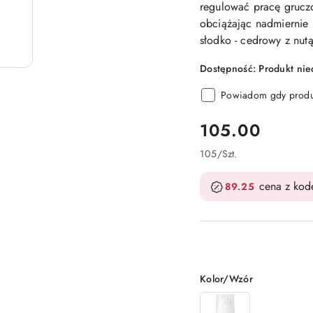
regulować pracę gruczo
obciążając nadmiernie 
słodko - cedrowy z nut
Dostępność:
Produkt ni
Powiadom gdy produk
cena:
105.00
105
/
Szt.
cena z ko
89.25
Wariant
Kolor/Wzór