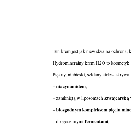
Ten krem jest jak niewidzialna ochrona, 
Hydromineralny krem H2O to kosmetyk le
Piękny, niebieski, szklany airless skr
– niacynamidem
;
szwajcarską
– zamkniętą w liposomach
biozgodnym kompleksem pięciu min
–
fermentami
– drogocennymi
;