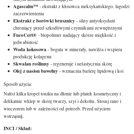
Agascalm™
- ekstrakt z kłosowca meksykańskiego, łagodzi
zaczerwienienia
Ekstrakt z borówki brusznicy
- silny antyoksydant
chroniący przed szkodliwymi czynnikami zewnętrznymi
FucoCert®
- biopolimer nadający skórze miękkość i
jedwabistość
Woda kokosowa
- bogata w minerały, nawilża i wspiera
produkcję kolagenu
Skwalan roślinny
- regeneruje i uelastycznia skórę
Olej z nasion bawełny
- wzmacnia barierę lipidową i koi
Sposób użycia:
Nałóż kilka kropel toniku na dłonie lub płatek kosmetyczny i
delikatnie wklep w skórę twarzy, szyi i dekoltu. Stosuj rano i
wieczorem lub w zależności od potrzeb. Przed użyciem
wstrząśnij.
INCI / Skład: