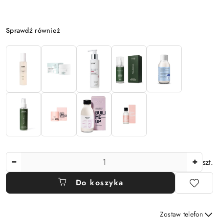
Wariant
Sprawdź również
Ilość
szt.
Do koszyka
Zostaw telefon