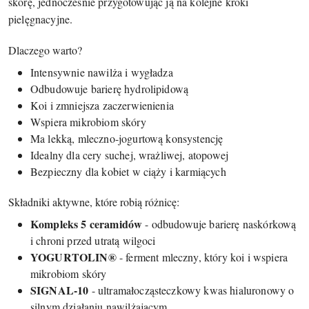
skórę, jednocześnie przygotowując ją na kolejne kroki
pielęgnacyjne.
Dlaczego warto?
Intensywnie nawilża i wygładza
Odbudowuje barierę hydrolipidową
Koi i zmniejsza zaczerwienienia
Wspiera mikrobiom skóry
Ma lekką, mleczno-jogurtową konsystencję
Idealny dla cery suchej, wrażliwej, atopowej
Bezpieczny dla kobiet w ciąży i karmiących
Składniki aktywne, które robią różnicę:
Kompleks 5 ceramidów
- odbudowuje barierę naskórkową
i chroni przed utratą wilgoci
YOGURTOLIN®
- ferment mleczny, który koi i wspiera
mikrobiom skóry
SIGNAL-10
- ultramałocząsteczkowy kwas hialuronowy o
silnym działaniu nawilżającym