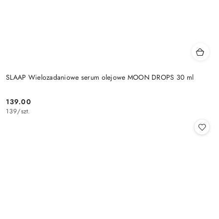
SLAAP Wielozadaniowe serum olejowe MOON DROPS 30 ml
139.00
Cena:
139
/
szt.