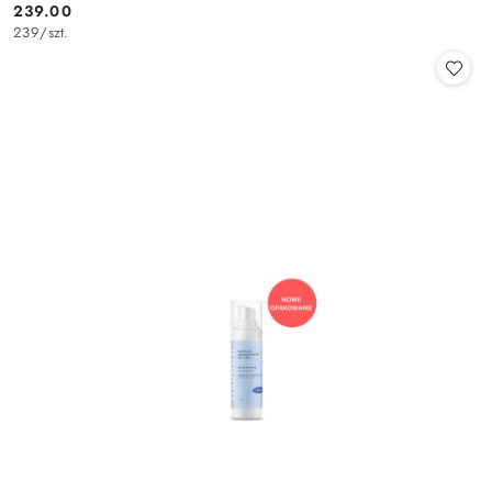
239.00
Cena:
239
/
szt.