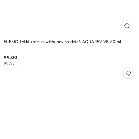
FUEMO Lekki krem nawilżający na dzień AQUAREVIVE 50 ml
99.00
Cena:
99
/
szt.