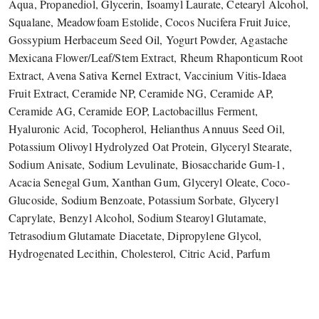
Aqua, Propanediol, Glycerin, Isoamyl Laurate, Cetearyl Alcohol,
Squalane, Meadowfoam Estolide, Cocos Nucifera Fruit Juice,
Gossypium Herbaceum Seed Oil, Yogurt Powder, Agastache
Mexicana Flower/Leaf/Stem Extract, Rheum Rhaponticum Root
Extract, Avena Sativa Kernel Extract, Vaccinium Vitis-Idaea
Fruit Extract, Ceramide NP, Ceramide NG, Ceramide AP,
Ceramide AG, Ceramide EOP, Lactobacillus Ferment,
Hyaluronic Acid, Tocopherol, Helianthus Annuus Seed Oil,
Potassium Olivoyl Hydrolyzed Oat Protein, Glyceryl Stearate,
Sodium Anisate, Sodium Levulinate, Biosaccharide Gum-1,
Acacia Senegal Gum, Xanthan Gum, Glyceryl Oleate, Coco-
Glucoside, Sodium Benzoate, Potassium Sorbate, Glyceryl
Caprylate, Benzyl Alcohol, Sodium Stearoyl Glutamate,
Tetrasodium Glutamate Diacetate, Dipropylene Glycol,
Hydrogenated Lecithin, Cholesterol, Citric Acid, Parfum