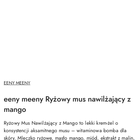
NAZWA
EENY MEENY
PRODUCENTA:
eeny meeny Ryżowy mus nawilżający z
mango
Ryżowy Mus Nawilżający z Mango to lekki krem-żel o
konsystencji aksamitnego musu – witaminowa bomba dla
skóry. Mleczko ryżowe, masło mango, miód, ekstrakt z malin,