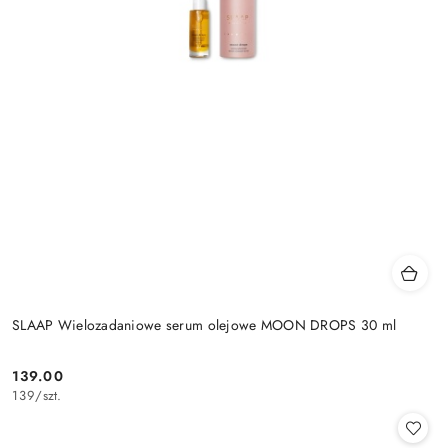
SLAAP Wielozadaniowe serum olejowe MOON DROPS 30 ml
139.00
Cena:
139
/
szt.