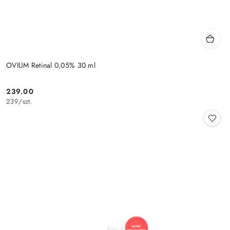
OVIUM Retinal 0,05% 30 ml
239.00
Cena:
239
/
szt.