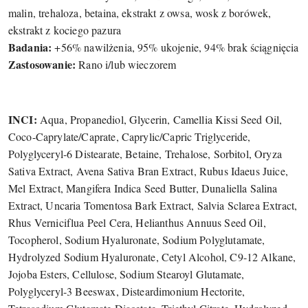
malin, trehaloza, betaina, ekstrakt z owsa, wosk z borówek,
ekstrakt z kociego pazura
Badania:
+56% nawilżenia, 95% ukojenie, 94% brak ściągnięcia
Zastosowanie:
Rano i/lub wieczorem
INCI:
Aqua, Propanediol, Glycerin, Camellia Kissi Seed Oil,
Coco-Caprylate/Caprate, Caprylic/Capric Triglyceride,
Polyglyceryl-6 Distearate, Betaine, Trehalose, Sorbitol, Oryza
Sativa Extract, Avena Sativa Bran Extract, Rubus Idaeus Juice,
Mel Extract, Mangifera Indica Seed Butter, Dunaliella Salina
Extract, Uncaria Tomentosa Bark Extract, Salvia Sclarea Extract,
Rhus Verniciflua Peel Cera, Helianthus Annuus Seed Oil,
Tocopherol, Sodium Hyaluronate, Sodium Polyglutamate,
Hydrolyzed Sodium Hyaluronate, Cetyl Alcohol, C9-12 Alkane,
Jojoba Esters, Cellulose, Sodium Stearoyl Glutamate,
Polyglyceryl-3 Beeswax, Disteardimonium Hectorite,