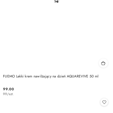
FUEMO Lekki krem nawilżający na dzień AQUAREVIVE 50 ml
99.00
Cena:
99
/
szt.