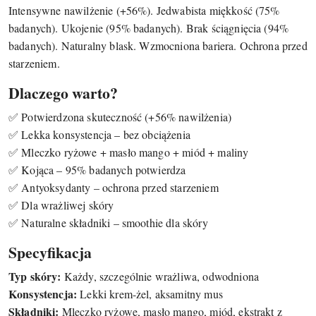
Intensywne nawilżenie (+56%). Jedwabista miękkość (75%
badanych). Ukojenie (95% badanych). Brak ściągnięcia (94%
badanych). Naturalny blask. Wzmocniona bariera. Ochrona przed
starzeniem.
Dlaczego warto?
✅ Potwierdzona skuteczność (+56% nawilżenia)
✅ Lekka konsystencja – bez obciążenia
✅ Mleczko ryżowe + masło mango + miód + maliny
✅ Kojąca – 95% badanych potwierdza
✅ Antyoksydanty – ochrona przed starzeniem
✅ Dla wrażliwej skóry
✅ Naturalne składniki – smoothie dla skóry
Specyfikacja
Typ skóry:
Każdy, szczególnie wrażliwa, odwodniona
Konsystencja:
Lekki krem-żel, aksamitny mus
Składniki:
Mleczko ryżowe, masło mango, miód, ekstrakt z