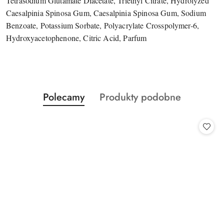
Tetrasodium Glutamate Diacetate, Triethyl Citrate, Hydrolyzed
Caesalpinia Spinosa Gum, Caesalpinia Spinosa Gum, Sodium
Benzoate, Potassium Sorbate, Polyacrylate Crosspolymer-6,
Hydroxyacetophenone, Citric Acid, Parfum
Produkty
Produkty
Polecamy
Produkty podobne
Pomiń karuzelę produktów
o
o
statusie:
statusie: