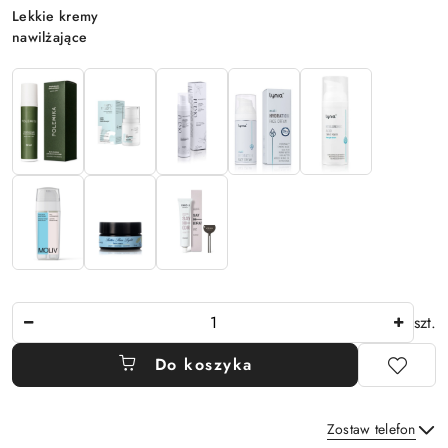
Wariant
Lekkie kremy
nawilżające
Ilość
szt.
Do koszyka
Zostaw telefon