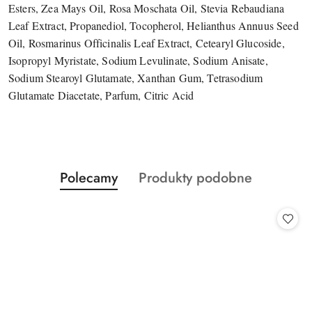
Esters, Zea Mays Oil, Rosa Moschata Oil, Stevia Rebaudiana
Leaf Extract, Propanediol, Tocopherol, Helianthus Annuus Seed
Oil, Rosmarinus Officinalis Leaf Extract, Cetearyl Glucoside,
Isopropyl Myristate, Sodium Levulinate, Sodium Anisate,
Sodium Stearoyl Glutamate, Xanthan Gum, Tetrasodium
Glutamate Diacetate, Parfum, Citric Acid
Produkty
Produkty
Polecamy
Produkty podobne
Pomiń karuzelę produktów
o
o
statusie:
statusie: