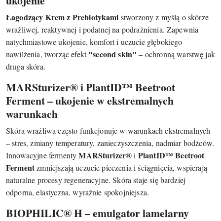
ukojenie
Łagodzący Krem z Prebiotykami
stworzony z myślą o skórze
wrażliwej, reaktywnej i podatnej na podrażnienia. Zapewnia
natychmiastowe ukojenie, komfort i uczucie głębokiego
"second skin"
nawilżenia, tworząc efekt
– ochronną warstwę jak
druga skóra.
MARSturizer® i PlantID™ Beetroot
Ferment – ukojenie w ekstremalnych
warunkach
Skóra wrażliwa często funkcjonuje w warunkach ekstremalnych
– stres, zmiany temperatury, zanieczyszczenia, nadmiar bodźców.
MARSturizer®
PlantID™ Beetroot
Innowacyjne fermenty
i
Ferment
zmniejszają uczucie pieczenia i ściągnięcia, wspierają
naturalne procesy regeneracyjne. Skóra staje się bardziej
odporna, elastyczna, wyraźnie spokojniejsza.
BIOPHILIC® H – emulgator lamelarny