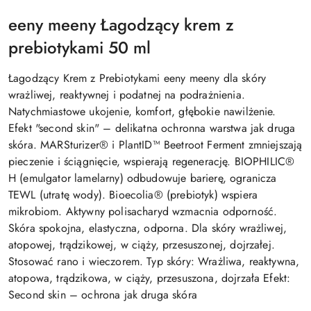
eeny meeny Łagodzący krem z
prebiotykami 50 ml
Łagodzący Krem z Prebiotykami eeny meeny dla skóry
wrażliwej, reaktywnej i podatnej na podrażnienia.
Natychmiastowe ukojenie, komfort, głębokie nawilżenie.
Efekt "second skin" – delikatna ochronna warstwa jak druga
skóra. MARSturizer® i PlantID™ Beetroot Ferment zmniejszają
pieczenie i ściągnięcie, wspierają regenerację. BIOPHILIC®
H (emulgator lamelarny) odbudowuje barierę, ogranicza
TEWL (utratę wody). Bioecolia® (prebiotyk) wspiera
mikrobiom. Aktywny polisacharyd wzmacnia odporność.
Skóra spokojna, elastyczna, odporna. Dla skóry wrażliwej,
atopowej, trądzikowej, w ciąży, przesuszonej, dojrzałej.
Stosować rano i wieczorem. Typ skóry: Wrażliwa, reaktywna,
atopowa, trądzikowa, w ciąży, przesuszona, dojrzała Efekt:
Second skin – ochrona jak druga skóra