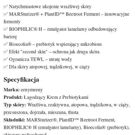
✅ Natychmiastowe ukojenie wrażliwej skóry
✅ MARSturizer® + PlantID™ Beetroot Ferment – innowacyjne
fermenty
✅ BIOPHILIC® H – emulgator lamelarny odbudowujący
barierę
✅ Bioecolia® – prebiotyk wspierający mikrobiom
✅ Efekt "second skin" – ochrona jak druga skóra
✅ Ogranicza TEWL – utratę wody
✅ Dla skóry atopowej, trądzikowej, w ciąży
Specyfikacja
Marka:
eenymeeny
Produkt:
Łagodzący Krem z Prebiotykami
Typ skóry:
Wrażliwa, reaktywna, atopowa, trądzikowa, w ciąży,
przesuszona, dojrzała, mieszana, tłusta
Składniki:
MARSturizer®, PlantID™ Beetroot Ferment,
BIOPHILIC® H (emulgator lamelarny), Bioecolia® (prebiotyk),
aktywny polisacharyd