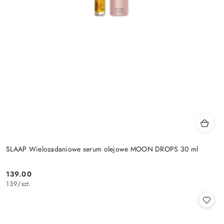
SLAAP Wielozadaniowe serum olejowe MOON DROPS 30 ml
139.00
Cena:
139
/
szt.