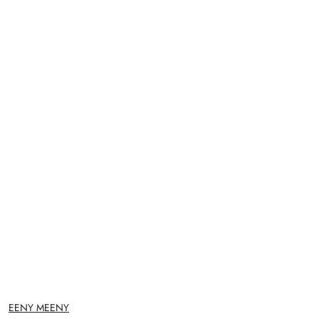
NAZWA
EENY MEENY
PRODUCENTA: