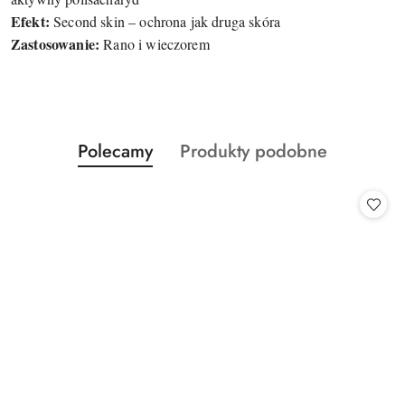
Efekt:
Second skin – ochrona jak druga skóra
Zastosowanie:
Rano i wieczorem
Produkty
Produkty
Polecamy
Produkty podobne
Pomiń karuzelę produktów
o
o
statusie:
statusie: