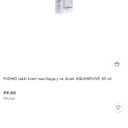
FUEMO Lekki krem nawilżający na dzień AQUAREVIVE 50 ml
99.00
Cena:
99
/
szt.