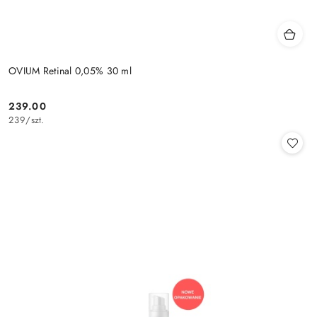
OVIUM Retinal 0,05% 30 ml
239.00
Cena:
239
/
szt.