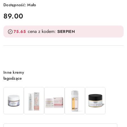
Dostępność:
Mało
cena:
89.00
cena z kodem:
75.65
SIERPIEN
Wariant
Inne kremy
łagodzące
Ilość