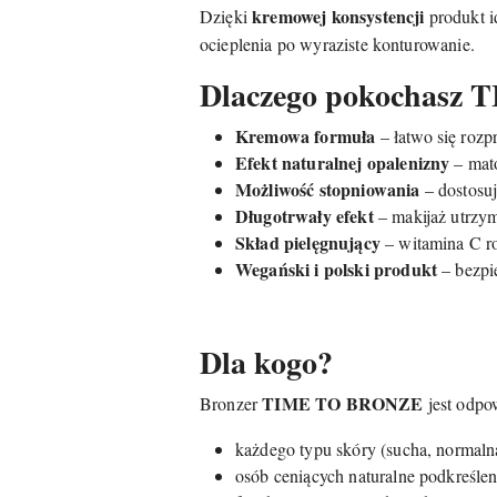
kremowej konsystencji
Dzięki
produkt id
ocieplenia po wyraziste konturowanie.
Dlaczego pokochasz
Kremowa formuła
– łatwo się rozp
Efekt naturalnej opalenizny
– mat
Możliwość stopniowania
– dostosuj
Długotrwały efekt
– makijaż utrzym
Skład pielęgnujący
– witamina C ro
Wegański i polski produkt
– bezpie
Dla kogo?
TIME TO BRONZE
Bronzer
jest odpo
każdego typu skóry (sucha, normalna
osób ceniących naturalne podkreślen