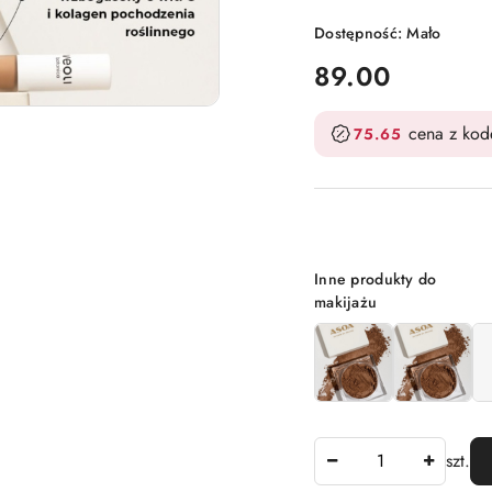
Dostępność:
Mało
cena:
89.00
cena z ko
75.65
Wariant
Inne produkty do
makijażu
Ilość
szt.