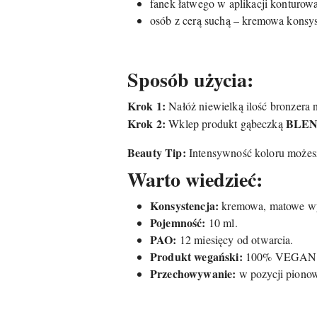
fanek łatwego w aplikacji konturowa
osób z cerą suchą – kremowa konsys
Sposób użycia:
Krok 1:
Nałóż niewielką ilość bronzera 
Krok 2:
BLEN
Wklep produkt gąbeczką
Beauty Tip:
Intensywność koloru możesz
Warto wiedzieć:
Konsystencja:
kremowa, matowe wy
Pojemność:
10 ml.
PAO:
12 miesięcy od otwarcia.
Produkt wegański:
100% VEGAN |
Przechowywanie:
w pozycji pionow