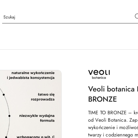
NAZWA
PRODUCENTA:
VEOLI
BOTANICA
Veoli botanica
BRONZE
TIME TO BRONZE – kre
od Veoli Botanica. Zap
wykończenie i możliwoś
twarzy i codziennego m