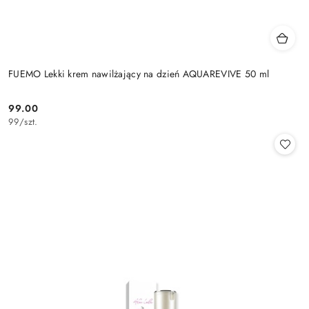
FUEMO Lekki krem nawilżający na dzień AQUAREVIVE 50 ml
99.00
Cena:
99
/
szt.