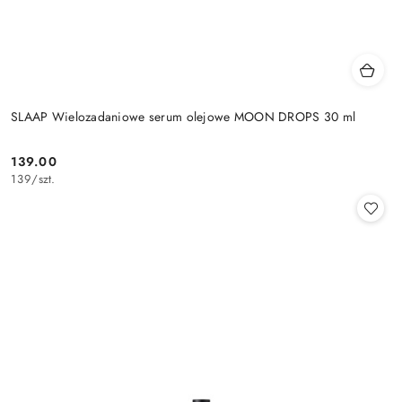
SLAAP Wielozadaniowe serum olejowe MOON DROPS 30 ml
139.00
Cena:
139
/
szt.