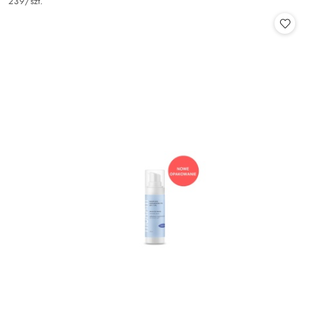
239
/
szt.