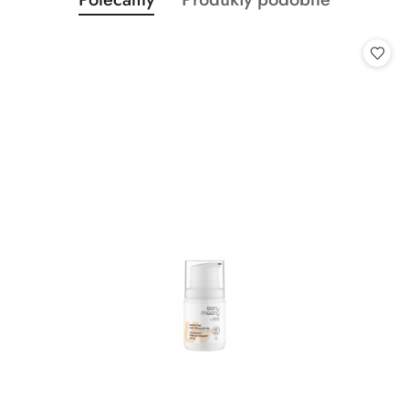
Pomiń karuzelę produktów
o
o
statusie:
statusie: