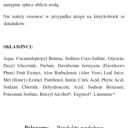
następnie spłucz obficie wodą.
Nie należy stosować w przypadku alergii na którykolwiek ze
składników.
SKŁAD/INCI:
Aqua, Cocamidopropyl Betaine, Sodium Coco-Sulfate, Glycerin,
Decyl Glucoside, Parfum, Davidsonia Jerseyana (Davidson's
Plum) Fruit Extract, Aloe Barbadensis (Aloe Vera) Leaf Juice,
Mel (Honey) Extract, Panthenol, Inulin, Citric Acid, Phytic Acid,
Sodium Chloride, Dehydroacetic Acid, Sodium Benzoate,
Potassium Sorbate, Benzyl Alcohol*, Eugenol*, Limonene*.
Produkty
Produkty
Polecamy
Produkty podobne