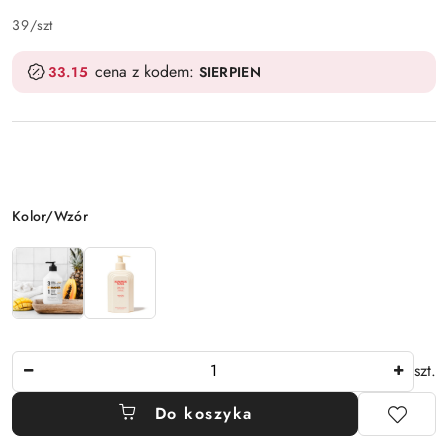
39
/
szt
cena z kodem:
33.15
SIERPIEN
Wariant
Kolor/Wzór
Ilość
szt.
Do koszyka