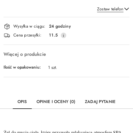
Zostaw telefon
Dostępność
Wysyłka w ciągu:
24 godziny
i
Wyślij
Cena przesyłki:
11.5
dostawa
Więcej o produkcie
Ilość w opakowaniu:
1 szt.
OPIS
OPINIE I OCENY (0)
ZADAJ PYTANIE
Żel do mycia ciała, który przywoła relaksującą atmosferę SPA.