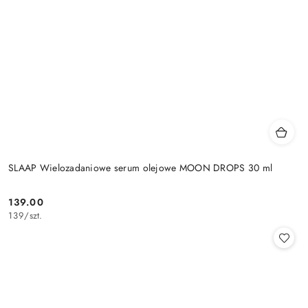
SLAAP Wielozadaniowe serum olejowe MOON DROPS 30 ml
139.00
Cena:
139
/
szt.