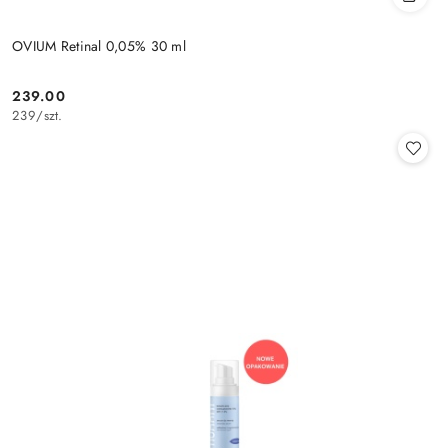
OVIUM Retinal 0,05% 30 ml
239.00
Cena:
239
/
szt.