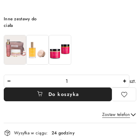
Wariant
Inne zestawy do
ciała
Ilość
szt.
Do koszyka
Zostaw telefon
Dostępność
Wysyłka w ciągu:
24 godziny
i