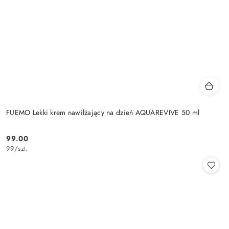
FUEMO Lekki krem nawilżający na dzień AQUAREVIVE 50 ml
99.00
Cena:
99
/
szt.