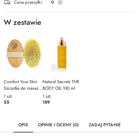
Wyślij
Cena przesyłki:
0
dostawa
W zestawie
Comfort.Your.Skin
Natural Secrets THE
Szczotka do masażu
BODY OIL 100 ml
ciała
1
szt.
1
szt.
55
189
OPIS
OPINIE I OCENY (0)
ZADAJ PYTANIE