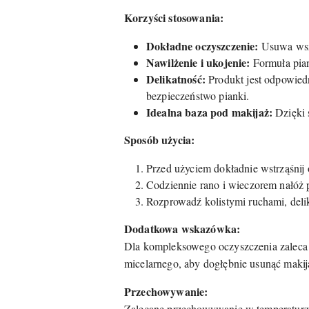
Korzyści stosowania:
Dokładne oczyszczenie:
Usuwa wsze
Nawilżenie i ukojenie:
Formuła pian
Delikatność:
Produkt jest odpowiedn
bezpieczeństwo pianki.
Idealna baza pod makijaż:
Dzięki s
Sposób użycia:
Przed użyciem dokładnie wstrząśni
Codziennie rano i wieczorem nałóż 
Rozprowadź kolistymi ruchami, delik
Dodatkowa wskazówka:
Dla kompleksowego oczyszczenia zaleca 
micelarnego, aby dogłębnie usunąć makija
Przechowywanie:
Zalecane przechowywanie w temperaturze