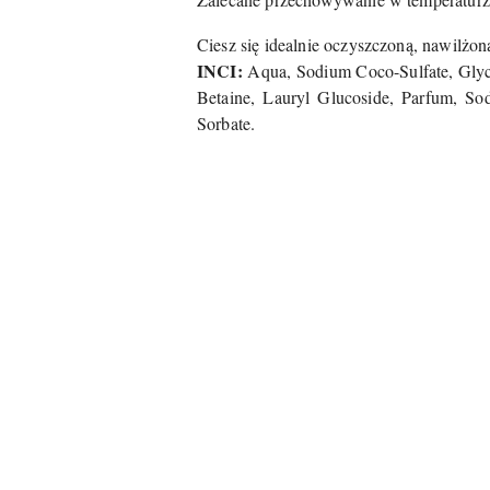
Ciesz się idealnie oczyszczoną, nawilż
INCI:
Aqua, Sodium Coco-Sulfate, Gly
Betaine, Lauryl Glucoside, Parfum, So
Sorbate.
Pomiń karuzelę produktów