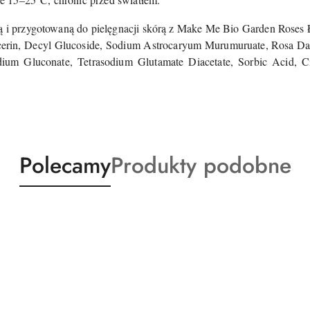
oną i przygotowaną do pielęgnacji skórą z Make Me Bio Garden Roses
cerin, Decyl Glucoside, Sodium Astrocaryum Murumuruate, Rosa Da
dium Gluconate, Tetrasodium Glutamate Diacetate, Sorbic Acid, C
Produkty
Produkty
Polecamy
Produkty podobne
o
o
statusie:
statusie: