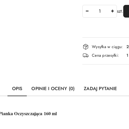
Ilość
szt.
Dostępność
Wysyłka w ciągu:
2
i
Cena przesyłki:
1
dostawa
OPIS
OPINIE I OCENY (0)
ZADAJ PYTANIE
ianka Oczyszczająca 160 ml