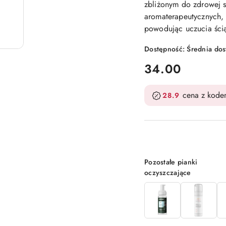
zbliżonym do zdrowej s
aromaterapeutycznych, p
powodując uczucia ścią
Dostępność:
Średnia do
cena:
34.00
cena z kod
28.9
Wariant
Pozostałe pianki
oczyszczające