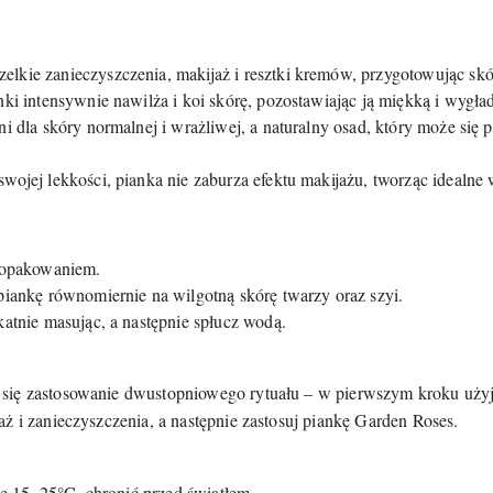
lkie zanieczyszczenia, makijaż i resztki kremów, przygotowując skó
ki intensywnie nawilża i koi skórę, pozostawiając ją miękką i wygła
i dla skóry normalnej i wrażliwej, a naturalny osad, który może się 
wojej lekkości, pianka nie zaburza efektu makijażu, tworząc idealne w
j opakowaniem.
piankę równomiernie na wilgotną skórę twarzy oraz szyi.
atnie masując, a następnie spłucz wodą.
się zastosowanie dwustopniowego rytuału – w pierwszym kroku użyj 
ż i zanieczyszczenia, a następnie zastosuj piankę Garden Roses.
 15–25°C, chronić przed światłem.