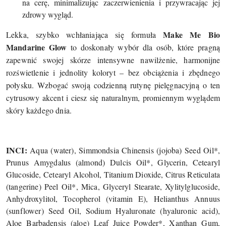
na cerę, minimalizując zaczerwienienia i przywracając jej
zdrowy wygląd.
Make Me Bio
Lekka, szybko wchłaniająca się formuła
Mandarine Glow
to doskonały wybór dla osób, które pragną
zapewnić swojej skórze intensywne nawilżenie, harmonijne
rozświetlenie i jednolity koloryt – bez obciążenia i zbędnego
połysku. Wzbogać swoją codzienną rutynę pielęgnacyjną o ten
cytrusowy akcent i ciesz się naturalnym, promiennym wyglądem
skóry każdego dnia.
INCI:
Aqua (water), Simmondsia Chinensis (jojoba) Seed Oil*,
Prunus Amygdalus (almond) Dulcis Oil*, Glycerin, Cetearyl
Glucoside, Cetearyl Alcohol, Titanium Dioxide, Citrus Reticulata
(tangerine) Peel Oil*, Mica, Glyceryl Stearate, Xylitylglucoside,
Anhydroxylitol, Tocopherol (vitamin E), Helianthus Annuus
(sunflower) Seed Oil, Sodium Hyaluronate (hyaluronic acid),
Aloe Barbadensis (aloe) Leaf Juice Powder*, Xanthan Gum,