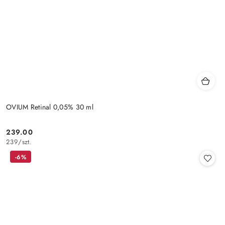
OVIUM Retinal 0,05% 30 ml
239.00
Cena:
239
/
szt.
-6%