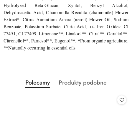
Hydrolyzed Beta-Glucan, Xylitol, Benzyl Alcohol,
Dehydroacetic Acid, Chamomilla Recutita (chamomile) Flower
Extract*, Citrus Aurantium Amara (neroli) Flower Oil, Sodium
Benzoate, Potassium Sorbate, Citric Acid, +/- Iron Oxides: CI
77491, CI 77499, Limonene**, Linalool**, Citral**, Geraliol**,
Citronellol**, Farnesol**, Eugenol**. *From organic agriculture.
**Naturally occurring in essential oils.
Produkty
Produkty
Polecamy
Produkty podobne
Pomiń karuzelę produktów
o
o
statusie:
statusie: