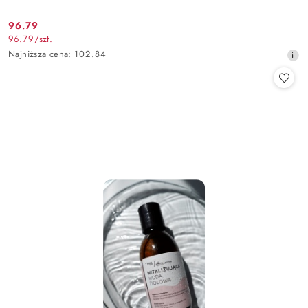
96.79
Cena
96.79
/
szt.
promocyjna:
Najniższa
Najniższa cena:
102.84
cena
z
30
dni
przed
obniżką