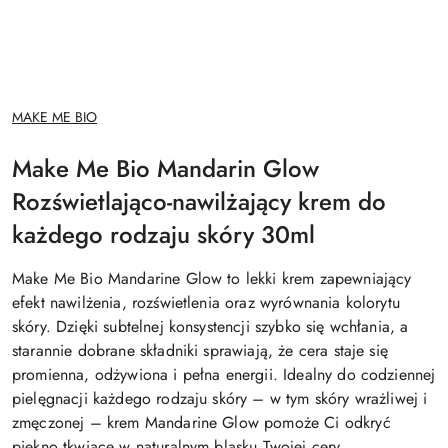
NAZWA
MAKE ME BIO
PRODUCENTA:
Make Me Bio Mandarin Glow
Rozświetlająco-nawilżający krem do
każdego rodzaju skóry 30ml
Make Me Bio Mandarine Glow to lekki krem zapewniający
efekt nawilżenia, rozświetlenia oraz wyrównania kolorytu
skóry. Dzięki subtelnej konsystencji szybko się wchłania, a
starannie dobrane składniki sprawiają, że cera staje się
promienna, odżywiona i pełna energii. Idealny do codziennej
pielęgnacji każdego rodzaju skóry – w tym skóry wrażliwej i
zmęczonej – krem Mandarine Glow pomoże Ci odkryć
piękno tkwiące w naturalnym blasku Twojej cery.