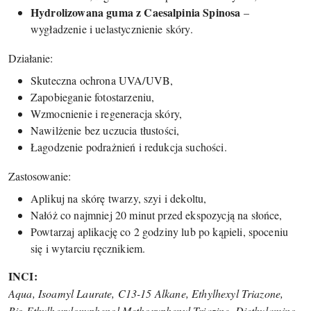
Hydrolizowana guma z Caesalpinia Spinosa
–
wygładzenie i uelastycznienie skóry.
Działanie:
Skuteczna ochrona UVA/UVB,
Zapobieganie fotostarzeniu,
Wzmocnienie i regeneracja skóry,
Nawilżenie bez uczucia tłustości,
Łagodzenie podrażnień i redukcja suchości.
Zastosowanie:
Aplikuj na skórę twarzy, szyi i dekoltu,
Nałóż co najmniej 20 minut przed ekspozycją na słońce,
Powtarzaj aplikację co 2 godziny lub po kąpieli, spoceniu
się i wytarciu ręcznikiem.
INCI:
Aqua, Isoamyl Laurate, C13-15 Alkane, Ethylhexyl Triazone,
Bis-Ethylhexyloxyphenol Methoxyphenyl Triazine, Diethylamino