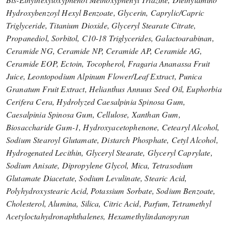
Hydroxybenzoyl Hexyl Benzoate, Glycerin, Caprylic/Capric
Triglyceride, Titanium Dioxide, Glyceryl Stearate Citrate,
Propanediol, Sorbitol, C10-18 Triglycerides, Galactoarabinan,
Ceramide NG, Ceramide NP, Ceramide AP, Ceramide AG,
Ceramide EOP, Ectoin, Tocopherol, Fragaria Ananassa Fruit
Juice, Leontopodium Alpinum Flower/Leaf Extract, Punica
Granatum Fruit Extract, Helianthus Annuus Seed Oil, Euphorbia
Cerifera Cera, Hydrolyzed Caesalpinia Spinosa Gum,
Caesalpinia Spinosa Gum, Cellulose, Xanthan Gum,
Biosaccharide Gum-1, Hydroxyacetophenone, Cetearyl Alcohol,
Sodium Stearoyl Glutamate, Distarch Phosphate, Cetyl Alcohol,
Hydrogenated Lecithin, Glyceryl Stearate, Glyceryl Caprylate,
Sodium Anisate, Dipropylene Glycol, Mica, Tetrasodium
Glutamate Diacetate, Sodium Levulinate, Stearic Acid,
Polyhydroxystearic Acid, Potassium Sorbate, Sodium Benzoate,
Cholesterol, Alumina, Silica, Citric Acid, Parfum, Tetramethyl
Acetyloctahydronaphthalenes, Hexamethylindanopyran