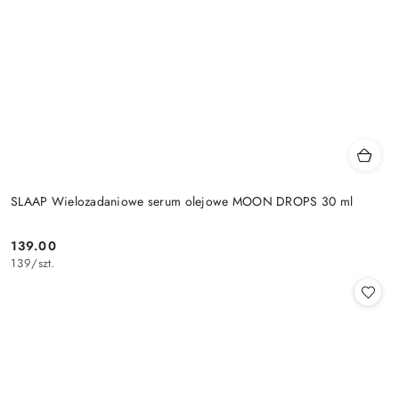
SLAAP Wielozadaniowe serum olejowe MOON DROPS 30 ml
139.00
Cena:
139
/
szt.