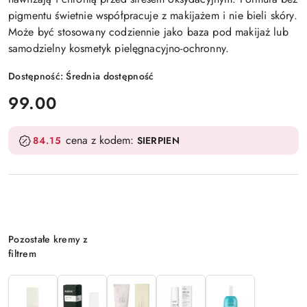
pigmentu świetnie współpracuje z makijażem i nie bieli skóry.
Może być stosowany codziennie jako baza pod makijaż lub
samodzielny kosmetyk pielęgnacyjno-ochronny.
Dostępność:
Średnia dostępność
cena:
99.00
cena z kodem:
84.15
SIERPIEN
Wariant
Pozostałe kremy z
filtrem