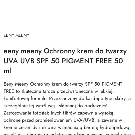
NAZWA
EENY MEENY
PRODUCENTA:
eeny meeny Ochronny krem do twarzy
UVA UVB SPF 50 PIGMENT FREE 50
ml
Eeny Meeny Ochronny krem do twarzy SPF 50 PIGMENT
FREE to skuteczna tarcza przeciwsłoneczna w lekkiej,
komfortowej formule. Przeznaczony do każdego typu skóry, a
szczególnie tej wrażliwej i skłonnej do podrażnień.
Zastosowanie fotostabilnych filtrów zapewnia wysoką
ochronę przed promieniowaniem UVA/UVB, a zawarte w
kremie ceramidy i ektoina wzmacniają barierę hydrolipidową,
nawilżają i chronią przed stresem oksydacyjnym. Formuła bez