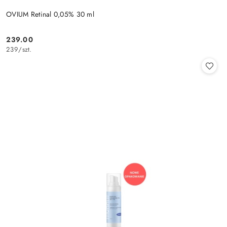
OVIUM Retinal 0,05% 30 ml
239.00
Cena:
239
/
szt.