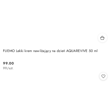
FUEMO Lekki krem nawilżający na dzień AQUAREVIVE 50 ml
99.00
Cena:
99
/
szt.