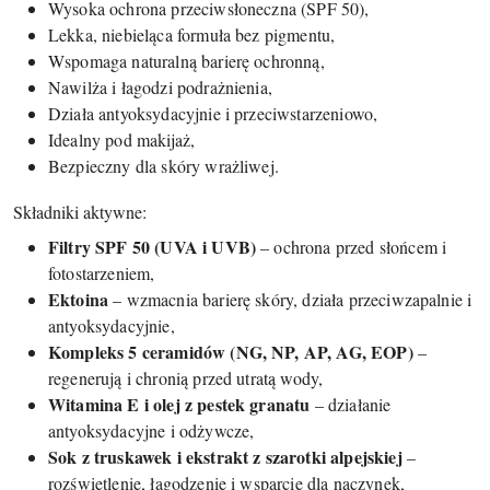
Wysoka ochrona przeciwsłoneczna (SPF 50),
Lekka, niebieląca formuła bez pigmentu,
Wspomaga naturalną barierę ochronną,
Nawilża i łagodzi podrażnienia,
Działa antyoksydacyjnie i przeciwstarzeniowo,
Idealny pod makijaż,
Bezpieczny dla skóry wrażliwej.
Składniki aktywne:
Filtry SPF 50 (UVA i UVB)
– ochrona przed słońcem i
fotostarzeniem,
Ektoina
– wzmacnia barierę skóry, działa przeciwzapalnie i
antyoksydacyjnie,
Kompleks 5 ceramidów (NG, NP, AP, AG, EOP)
–
regenerują i chronią przed utratą wody,
Witamina E i olej z pestek granatu
– działanie
antyoksydacyjne i odżywcze,
Sok z truskawek i ekstrakt z szarotki alpejskiej
–
rozświetlenie, łagodzenie i wsparcie dla naczynek,