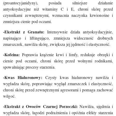
(proantocyjanidyny), posiada silniejsze działanie
antyoksydacyjne niż witaminy C i E, chroni skórę przed
czynnikami zewnętrznymi, wzmacnia naczynka krwionośne i
zmniejsza cienie pod oczami.
-Ekstrakt z Granatu:
Intensywnie działa antyoksydacyjnie,
napinająco i liftingująco, zmniejsza widoczność drobnych
zmarszczek, nawilża skórę, zwiększa jej jędrność i elastyczność.
-Kofeina:
Poprawia krążenie krwi i limfy, redukuje obrzęki i
cienie pod oczami, chroni skórę przed wolnymi rodnikami,
spowalniając procesy starzenia.
-
Kwas Hialuronowy:
Czysty kwas hialuronowy nawilża i
wygładza skórę, poprawiając wygląd zmarszczek i elastyczność,
chroni skórę przed zewnętrznymi agresorami i pomaga zachować
wilgoć.
-
Ekstrakt z Owoców Czarnej Porzeczki:
Nawilża, ujędrnia i
wygładza skórę, łagodzi podrażnienia i opóźnia efekty starzenia