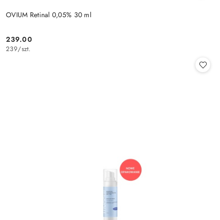
OVIUM Retinal 0,05% 30 ml
239.00
Cena:
239
/
szt.