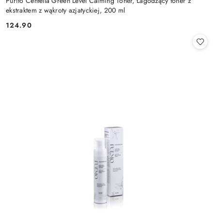
Purito Centella Green Level Calming Toner, Łagodzący toner z
ekstraktem z wąkroty azjatyckiej, 200 ml
124.90
Cena: