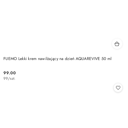
FUEMO Lekki krem nawilżający na dzień AQUAREVIVE 50 ml
99.00
Cena:
99
/
szt.