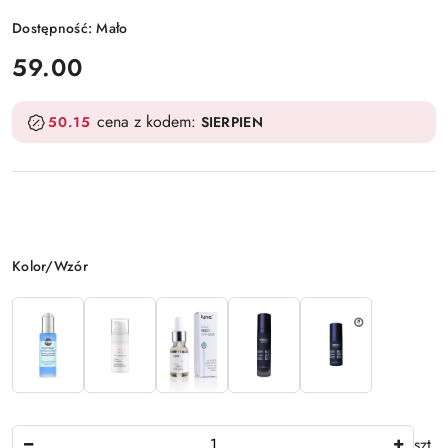
Dostępność:
Mało
cena:
59.00
cena z kodem:
50.15
SIERPIEN
Wariant
Kolor/Wzór
Ilość
szt.