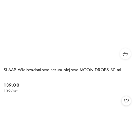
SLAAP Wielozadaniowe serum olejowe MOON DROPS 30 ml
139.00
Cena:
139
/
szt.