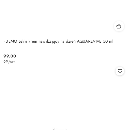
FUEMO Lekki krem nawilżający na dzień AQUAREVIVE 50 ml
99.00
Cena:
99
/
szt.