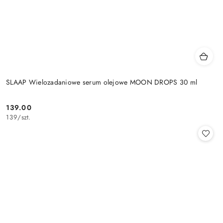
SLAAP Wielozadaniowe serum olejowe MOON DROPS 30 ml
139.00
Cena:
139
/
szt.