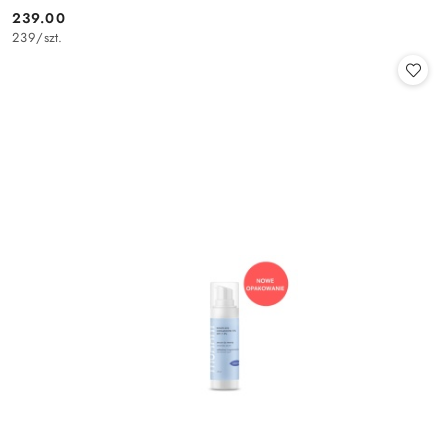
239.00
Cena:
239
/
szt.