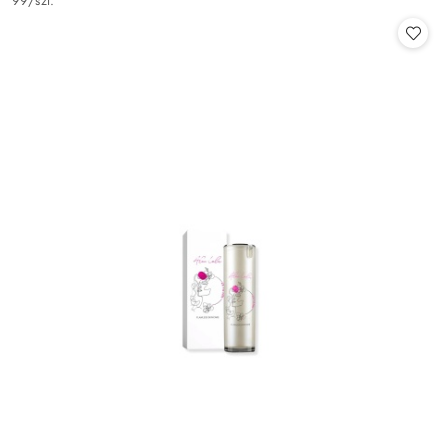
99
/
szt.