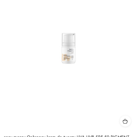
eeny meeny Ochronny krem do twarzy UVA UVB SPF 50 PIGMENT