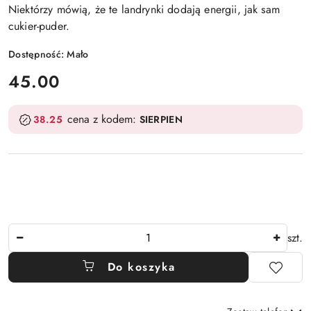
Niektórzy mówią, że te landrynki dodają energii, jak sam
cukier-puder.
Dostępność:
Mało
cena:
45.00
cena z kodem:
38.25
SIERPIEN
Ilość
szt.
Do koszyka