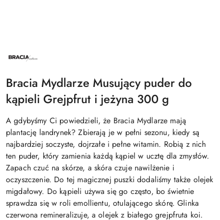
NAZWA
PRODUCENTA:
BRACIA
MYDLARZE
Bracia Mydlarze Musujący puder do
kąpieli Grejpfrut i jeżyna 300 g
A gdybyśmy Ci powiedzieli, że Bracia Mydlarze mają
plantację landrynek? Zbierają je w pełni sezonu, kiedy są
najbardziej soczyste, dojrzałe i pełne witamin. Robią z nich
ten puder, który zamienia każdą kąpiel w ucztę dla zmysłów.
Zapach czuć na skórze, a skóra czuje nawilżenie i
oczyszczenie. Do tej magicznej puszki dodaliśmy także olejek
migdałowy. Do kąpieli używa się go często, bo świetnie
sprawdza się w roli emollientu, otulającego skórę. Glinka
czerwona remineralizuje, a olejek z białego grejpfruta koi.