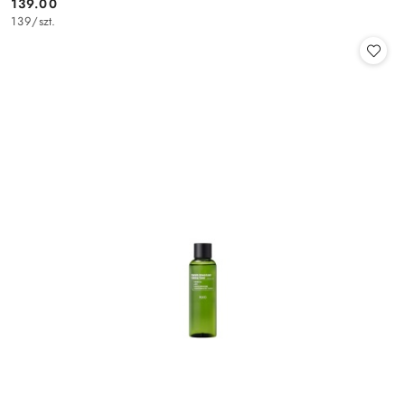
139.00
Cena:
139
/
szt.