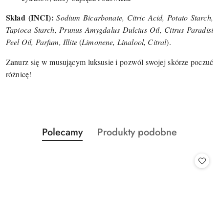
Skład (INCI):
Sodium Bicarbonate, Citric Acid, Potato Starch,
Tapioca Starch, Prunus Amygdalus Dulcius Oil, Citrus Paradisi
Peel Oil, Parfum, Illite
(
Limonene, Linalool, Citral
).
Zanurz się w musującym luksusie i pozwól swojej skórze poczuć
różnicę!
Produkty
Produkty
Polecamy
Produkty podobne
Pomiń karuzelę produktów
o
o
statusie:
statusie: