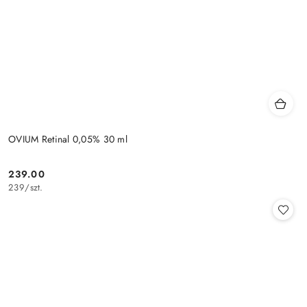
OVIUM Retinal 0,05% 30 ml
239.00
Cena:
239
/
szt.