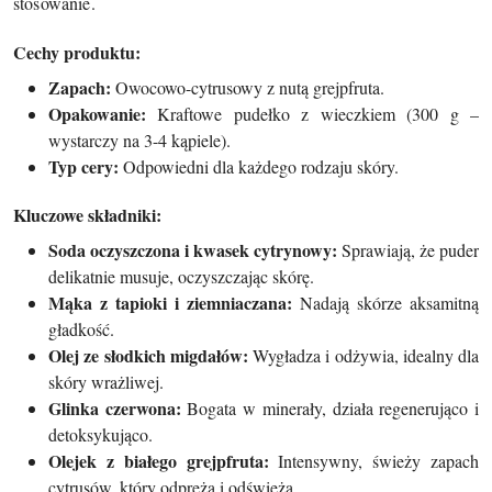
stosowanie.
Cechy produktu:
Zapach:
Owocowo-cytrusowy z nutą grejpfruta.
Opakowanie:
Kraftowe pudełko z wieczkiem (300 g –
wystarczy na 3-4 kąpiele).
Typ cery:
Odpowiedni dla każdego rodzaju skóry.
Kluczowe składniki:
Soda oczyszczona i kwasek cytrynowy:
Sprawiają, że puder
delikatnie musuje, oczyszczając skórę.
Mąka z tapioki i ziemniaczana:
Nadają skórze aksamitną
gładkość.
Olej ze słodkich migdałów:
Wygładza i odżywia, idealny dla
skóry wrażliwej.
Glinka czerwona:
Bogata w minerały, działa regenerująco i
detoksykująco.
Olejek z białego grejpfruta:
Intensywny, świeży zapach
cytrusów, który odpręża i odświeża