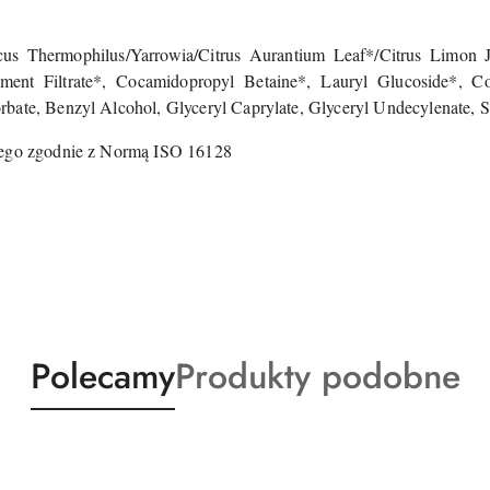
ccus Thermophilus/Yarrowia/Citrus Aurantium Leaf*/Citrus Limon
ment Filtrate*, Cocamidopropyl Betaine*, Lauryl Glucoside*, Co
bate, Benzyl Alcohol, Glyceryl Caprylate, Glyceryl Undecylenate, 
lnego zgodnie z Normą ISO 16128
Produkty
Produkty
Polecamy
Produkty podobne
o
o
statusie:
statusie: