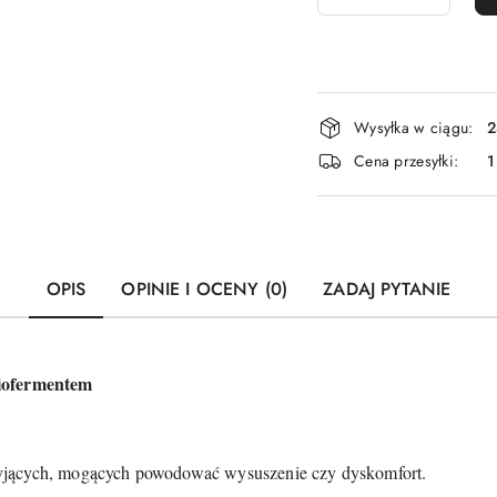
Dostępność
Wysyłka w ciągu:
2
i
Cena przesyłki:
1
dostawa
OPIS
OPINIE I OCENY (0)
ZADAJ PYTANIE
biofermentem
yjących, mogących powodować wysuszenie czy dyskomfort.