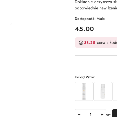
Dokładnie oczyszcza sk
odpowiednie nawilżenie
Dostępność:
Mało
cena:
45.00
cena z ko
38.25
Wariant
Kolor/Wzór
Ilość
szt.