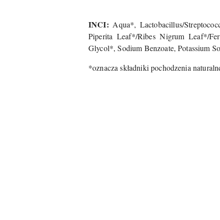
INCI:
Aqua*, Lactobacillus/Streptoco
Piperita Leaf*/Ribes Nigrum Leaf*/Fer
Glycol*, Sodium Benzoate, Potassium Sor
*oznacza składniki pochodzenia natura
Pomiń karuzelę produktów