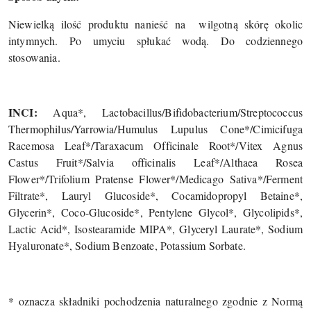
Niewielką ilość produktu nanieść na
wilgotną skórę okolic
intymnych. Po umyciu spłukać wodą. Do codziennego
stosowania.
INCI:
Aqua*, Lactobacillus/Bifidobacterium/Streptococcus
Thermophilus/Yarrowia/Humulus Lupulus Cone*/Cimicifuga
Racemosa Leaf*/Taraxacum Officinale Root*/Vitex Agnus
Castus Fruit*/Salvia officinalis Leaf*/Althaea Rosea
Flower*/Trifolium Pratense Flower*/Medicago Sativa*/Ferment
Filtrate*, Lauryl Glucoside*, Cocamidopropyl Betaine*,
Glycerin*, Coco-Glucoside*, Pentylene Glycol*, Glycolipids*,
Lactic Acid*, Isostearamide MIPA*, Glyceryl Laurate*, Sodium
Hyaluronate*, Sodium Benzoate, Potassium Sorbate.
* oznacza składniki pochodzenia naturalnego zgodnie z Normą