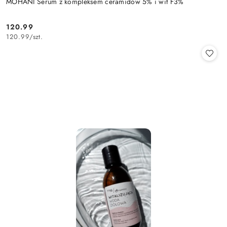
MOHANI Serum z kompleksem ceramidów 5% i wit F3%
120.99
Cena:
120.99
/
szt.