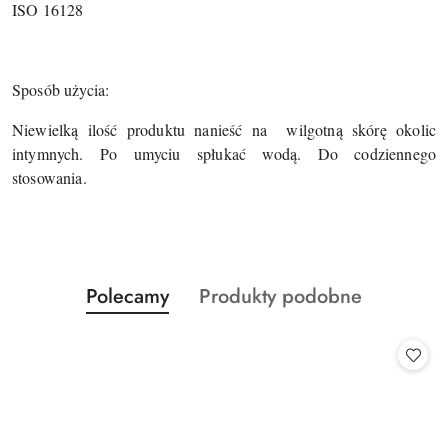
ISO 16128
Sposób użycia:
Niewielką ilość produktu nanieść na
wilgotną skórę okolic
intymnych. Po umyciu spłukać wodą. Do codziennego
stosowania.
Produkty
Produkty
Polecamy
Produkty podobne
Pomiń karuzelę produktów
o
o
statusie:
statusie: