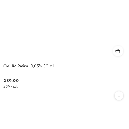
OVIUM Retinal 0,05% 30 ml
239.00
Cena:
239
/
szt.