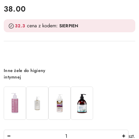
cena:
38.00
cena z kodem:
32.3
SIERPIEN
Wariant
Inne żele do higieny
intymnej
Ilość
szt.