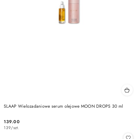
SLAAP Wielozadaniowe serum olejowe MOON DROPS 30 ml
139.00
Cena:
139
/
szt.