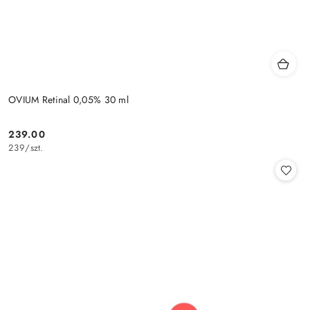
OVIUM Retinal 0,05% 30 ml
239.00
Cena:
239
/
szt.