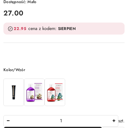
Dostępność:
Mało
cena:
27.00
cena z kodem:
22.95
SIERPIEN
Wariant
Kolor/Wzór
Ilość
szt.