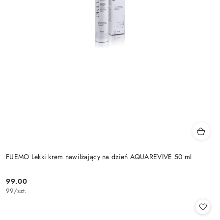
FUEMO Lekki krem nawilżający na dzień AQUAREVIVE 50 ml
99.00
Cena:
99
/
szt.