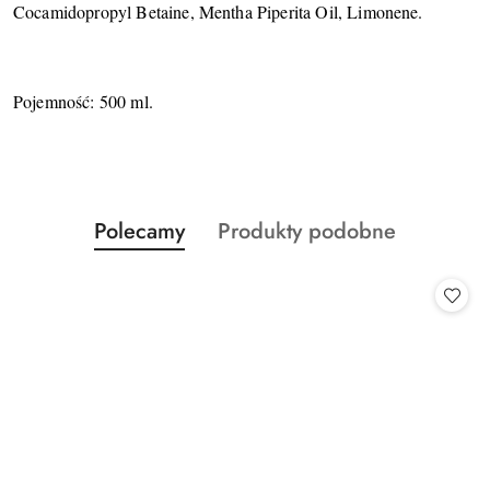
Cocamidopropyl Betaine, Mentha Piperita Oil, Limonene.
Pojemność: 500 ml.
Produkty
Produkty
Polecamy
Produkty podobne
Pomiń karuzelę produktów
o
o
statusie:
statusie: