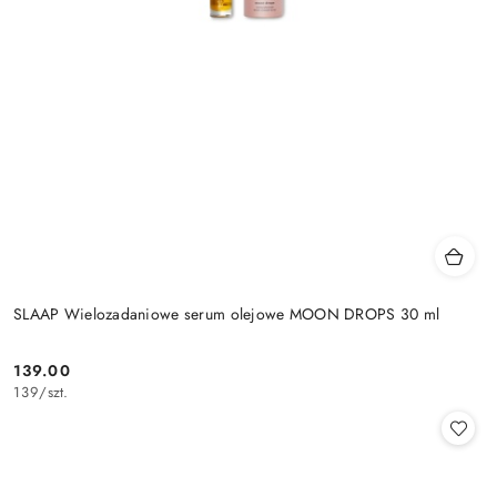
SLAAP Wielozadaniowe serum olejowe MOON DROPS 30 ml
139.00
Cena:
139
/
szt.