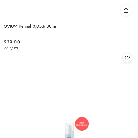
OVIUM Retinal 0,05% 30 ml
239.00
Cena:
239
/
szt.