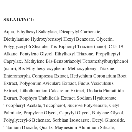
SKŁAD/INCI:
Aqua, Ethylhexyl Salicylate, Dicaprylyl Carbonate,
Diethylamino Hydroxybenzoyl Hexyl Benzoate, Glycerin,
Polyglyceryl-6 Stearate, Tris-Biphenyl Triazine (nano), C15-19
Alkane, Pentylene Glycol, Ethylhexyl Triazone, Propylheptyl
Caprylate, Methylene Bis-Benzotriazolyl Tetramethylbutylphenol
(nano), Bis-Ethylhexyloxyphenol Methoxyphenyl Triazine,
Enteromorpha Compressa Extract, Hedychium Coronarium Root
Extract, Polygonum Aviculare Extract, Fucus Vesiculosus
Extract, Lithothamnion Calcareum Extract, Undaria Pinnatifida
Extract, Porphyra Umbilicalis Extract, Sodium Hyaluronate,
Tocopheryl Acetate, Tocopherol, Sucrose Polystearate, Cetyl
Palmitate, Propylene Glycol, Caprylyl Glycol, Butylene Glycol,
Polyglyceryl-6 Behenate, Sorbitan Isostearate, Decyl Glucoside,
Titanium Dioxide, Quartz, Magnesium Aluminum Silicate,