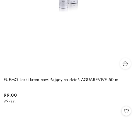
FUEMO Lekki krem nawilżający na dzień AQUAREVIVE 50 ml
99.00
Cena:
99
/
szt.