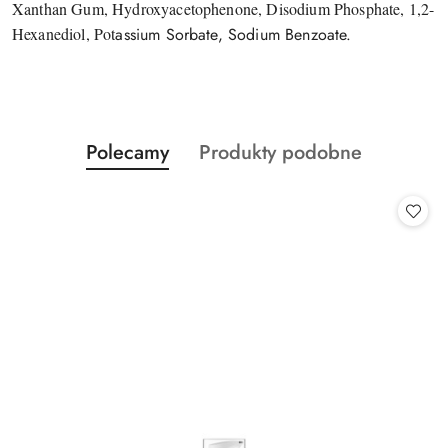
Xanthan Gum, Hydroxyacetophenone, Disodium Phosphate, 1,2-
Hexanediol, Pot
assium Sorbate, Sodium Benzoate.
Produkty
Produkty
Polecamy
Produkty podobne
Pomiń karuzelę produktów
o
o
statusie:
statusie: